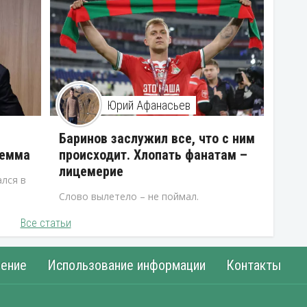
Юрий Афанасьев
В
Баринов заслужил все, что с ним
лемма
происходит. Хлопать фанатам –
лицемерие
лся в
Слово вылетело – не поймал.
Все статьи
ение
Использование информации
Контакты