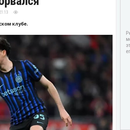
орвался
21:13
ском клубе.