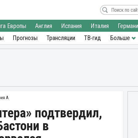
га Европы
Англия
Испания
Италия
Герман
ры
Прогнозы
Трансляции
ТВ-гид
рия А
тера» подтвердил,
Бастони в