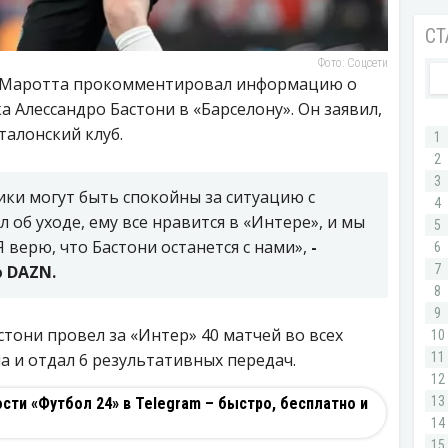
Фото: Соцсети
 Маротта прокомментировал информацию о
Алессандро Бастони в «Барселону». Он заявил,
талонский клуб.
ки могут быть спокойны за ситуацию с
л об уходе, ему все нравится в «Интере», и мы
 верю, что Бастони останется с нами»,
-
 DAZN.
стони провел за «Интер» 40 матчей во всех
ла и отдал 6 результативных передач.
ти «Футбол 24» в Telegram – быстро, бесплатно и