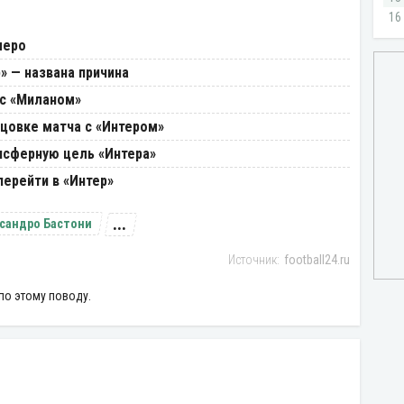
меро
» — названа причина
 с «Миланом»
нцовке матча с «Интером»
нсферную цель «Интера»
ерейти в «Интер»
...
сандро Бастони
football24.ru
по этому поводу.