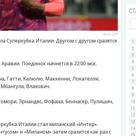
Фото: AFP
ла Суперкубка Италии. Другом с другом сразятся
 Аравии. Поединок начнется в 22:00 мск.
а, Гатти, Калюлю, Маккенни, Локателли,
 Мбангула, Влахович.
Томори, Эрнандес, Фофана, Беннасер, Пулишич,
кубка Италии стал миланский «Интер».
усом» и «Миланом» затем сразится как раз с