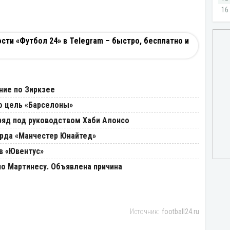
ти «Футбол 24» в Telegram – быстро, бесплатно и
ние по Зиркзее
ю цель «Барселоны»
ряд под руководством Хаби Алонсо
рда «Манчестер Юнайтед»
в «Ювентус»
о Мартинесу. Объявлена причина
football24.ru