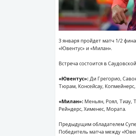
3 января пройдет матч 1/2 фина
«Ювентус» и «Милан».
Встреча состоится в Саудовской
«Ювентус»:
Ди Грегорио, Савон
Тюрам, Консейсау, Копмейнерс,
«Милан»:
Меньян, Роял, Тиау, 
Рейндерс, Хименес, Мората.
Предыдущим обладателем Супер
Победитель матча между «Ювент