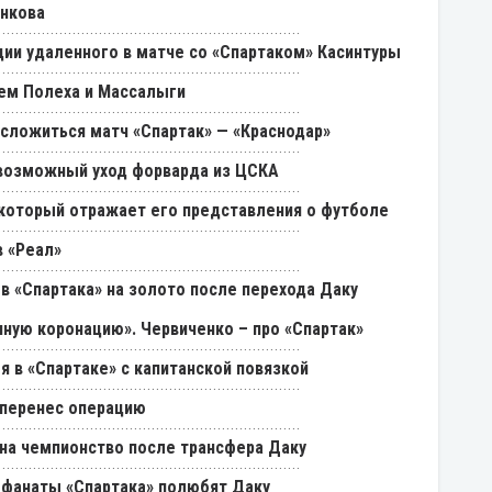
енкова
ии удаленного в матче со «Спартаком» Касинтуры
ем Полеха и Массалыги
 сложиться матч «Спартак» — «Краснодар»
возможный уход форварда из ЦСКА
, который отражает его представления о футболе
 «Реал»
в «Спартака» на золото после перехода Даку
ную коронацию». Червиченко – про «Спартак»
я в «Спартаке» с капитанской повязкой
 перенес операцию
на чемпионство после трансфера Даку
и фанаты «Спартака» полюбят Даку