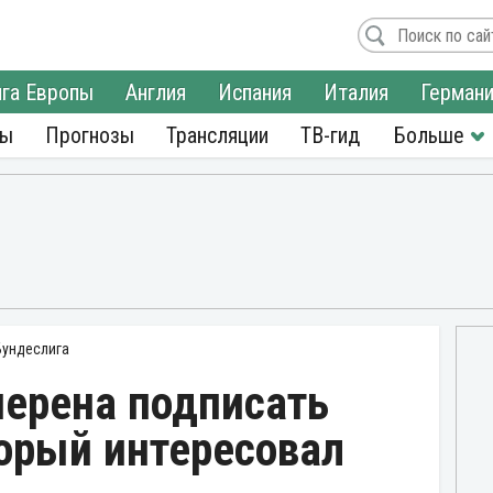
га Европы
Англия
Испания
Италия
Герман
ры
Прогнозы
Трансляции
ТВ-гид
Бундеслига
мерена подписать
орый интересовал