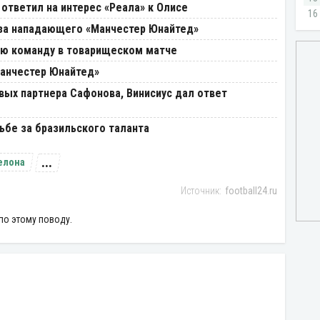
 ответил на интерес «Реала» к Олисе
 за нападающего «Манчестер Юнайтед»
ую команду в товарищеском матче
Манчестер Юнайтед»
вых партнера Сафонова, Винисиус дал ответ
ьбе за бразильского таланта
...
елона
football24.ru
по этому поводу.