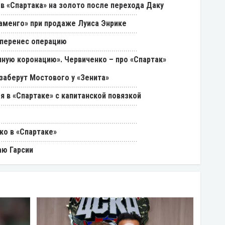
в «Спартака» на золото после перехода Даку
ламенго» при продаже Луиса Энрике
 перенес операцию
ную коронацию». Червиченко – про «Спартак»
 заберут Мостового у «Зенита»
я в «Спартаке» с капитанской повязкой
ко в «Спартаке»
аю Гарсии