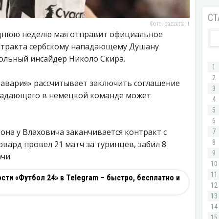
Фото: gazzetta.it
еднюю неделю мая отправит официальное
нтракта сербскому нападающему Душану
больный инсайдер Николо Скира.
Бавария» рассчитывает заключить соглашение
нападающего в немецкой команде может
она у Влаховича заканчивается контракт с
вард провел 21 матч за туринцев, забил 8
чи.
ти «Футбол 24» в Telegram – быстро, бесплатно и