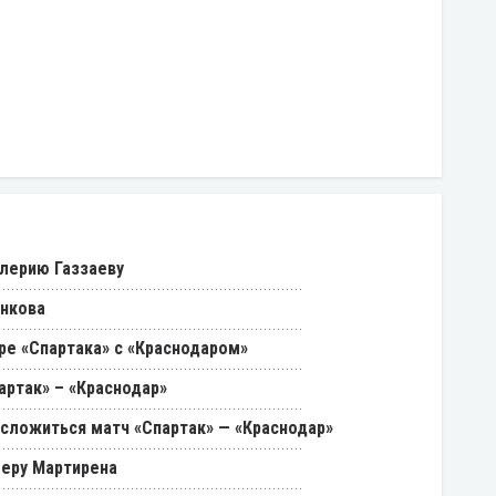
лерию Газзаеву
енкова
ре «Спартака» с «Краснодаром»
артак» – «Краснодар»
 сложиться матч «Спартак» — «Краснодар»
феру Мартирена