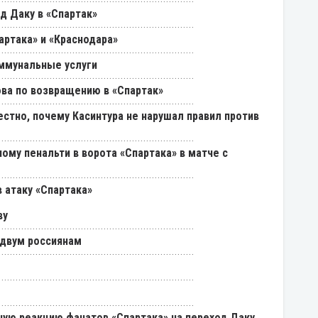
д Даку в «Спартак»
артака» и «Краснодара»
ммунальные услуги
ва по возвращению в «Спартак»
естно, почему Касинтура не нарушал правил против
ому пенальти в ворота «Спартака» в матче с
 атаку «Спартака»
ву
 двум россиянам
ую реакцию фанатов «Спартака» на переход Даку