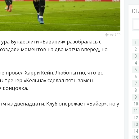
Фото: AFP
ура Бундеслиги «Бавария» разобралась с
создали моментов на два матча вперед, но
те провел Харри Кейн. Любопытно, что во
ы тренер «Кельна» сделал пять замен.
я концовка.
тч из двенадцати. Клуб опережает «Байер», но у