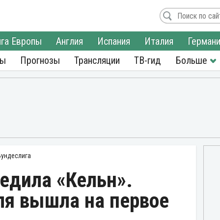
га Европы
Англия
Испания
Италия
Герман
ры
Прогнозы
Трансляции
ТВ-гид
Бундеслига
едила «Кельн».
ля вышла на первое