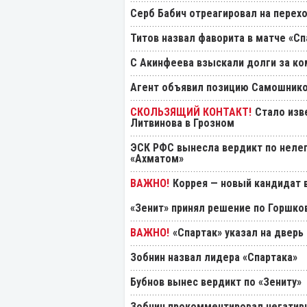
Серб Бабич отреагировал на перехо
Титов назвал фаворита в матче «Сп
С Акинфеева взыскали долги за ко
Агент объявил позицию Самошнико
Стало изв
Литвинова в Грозном
ЭСК РФС вынесла вердикт по нелеп
«Ахматом»
Коррея — новый кандидат в
«Зенит» принял решение по Горшко
«Спартак» указал на дверь
Зобнин назвал лидера «Спартака»
Бубнов вынес вердикт по «Зениту»
Зобнин прокомментировал негативн