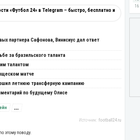
ти «Футбол 24» в Telegram – быстро, бесплатно и
вых партнера Сафонова, Винисиус дал ответ
ьбе за бразильского таланта
ким талантом
рищеском матче
вершил летнюю трансферную кампанию
мментарий по будущему Олисе
...
Кейн
football24.ru
по этому поводу.