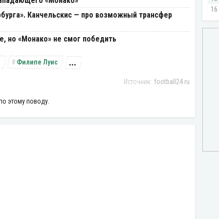
нападающего «Монако»
бурга». Канчельскис — про возможный трансфер
е, но «Монако» не смог победить
...
н
Филипе Луис
football24.ru
по этому поводу.