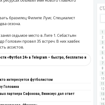
 ресурсах объявил имя нового главного
вать бразилец Филипе Луис. Специалист
два сезона.
анял седьмое место в Лиге 1. Себастьян
др Головин провел 35 встреч. В них хавбек
ть ассистов.
ти «Футбол 24» в Telegram – быстро, бесплатно и
 кто интересуется футболистом
ру Головина
вых партнера Сафонова, Винисиус дал ответ