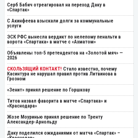
Серб Бабич отреагировал на переход Даку в
«Спартак»
С Акинфеева взыскали долги за коммунальные
услуги
ЭСК РФС вынесла вердикт по нелепому пенальти в
ворота «Спартака» в матче с «Ахматом»
Объявлены топ-5 претендентов на «Золотой мяч» —
2026
Стало известно, почему
Касинтура не нарушал правил против Литвинова в
Грозном
«Зенит» принял решение по Горшкову
Титов назвал фаворита в матче «Спартака» и
«Краснодара»
Жозе Моуринью принял решение по Тренту
Александер-Арнольду
Даку поделился ожиданиями от матча «Спартак» –
«Краснодар»