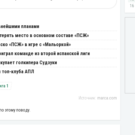
ьнейшими планами
терять место в основном составе «ПСЖ»
ско «ПСЖ» в игре с «Мальоркой»
играл команде из второй испанской лиги
купает голкипера Судзуки
 топ-клуба АПЛ
ига 1
marca.com
по этому поводу.