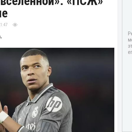
 вселенной». «ПСЖ»
пе
21:47
.