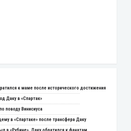
ратился к маме после исторического достижения
од Даку в «Спартак»
о поводу Винисиуса
щему в «Спартаке» после трансфера Даку
был в «Рубине». Даку обратился к фанатам