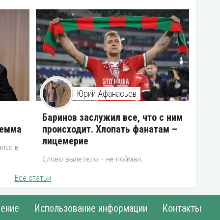
Юрий Афанасьев
В
Баринов заслужил все, что с ним
лемма
происходит. Хлопать фанатам –
лицемерие
лся в
Слово вылетело – не поймал.
Все статьи
ение
Использование информации
Контакты