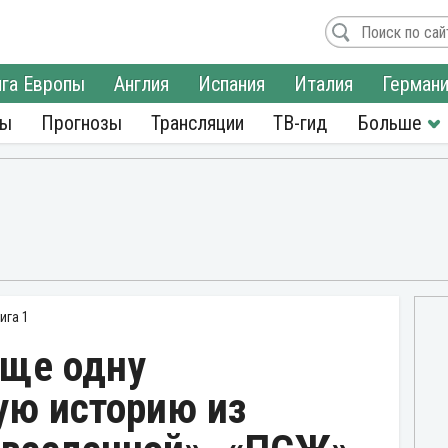
га Европы
Англия
Испания
Италия
Герман
ры
Прогнозы
Трансляции
ТВ-гид
ига 1
ще одну
ую историю из