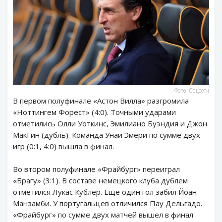
Фото: Соцсети
В первом полуфинале «Астон Вилла» разгромила
«Ноттингем Форест» (4:0). Точными ударами
отметились Олли Уоткинс, Эмилиано Буэндия и Джон
МакГин (дубль). Команда Унаи Эмери по сумме двух
игр (0:1, 4:0) вышла в финал.
Во втором полуфинале «Фрайбург» переиграл
«Брагу» (3:1). В составе немецкого клуба дублем
отметился Лукас Кублер. Еще один гол забил Йоан
Манзамби. У португальцев отличился Пау Дельгадо.
«Фрайбург» по сумме двух матчей вышел в финал