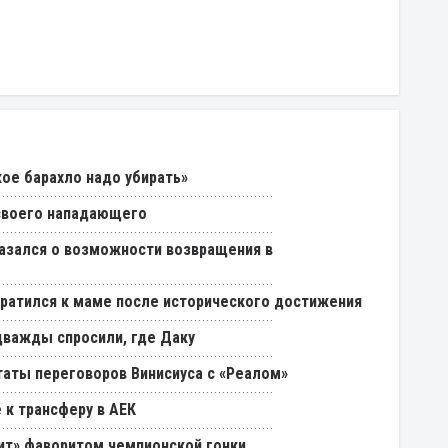
кое барахло надо убирать»
 своего нападающего
азался о возможности возвращения в
ратился к маме после исторического достижения
дважды спросили, где Даку
таты переговоров Винисиуса с «Реалом»
 к трансферу в АЕК
нит» фаворитом чемпионской гонки