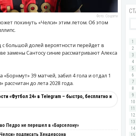
Фото: Соцсети
ожет покинуть «Челси» этим летом. Об этом
ллипс.
ц с большой долей вероятности перейдет в
ве замены Сантосу синие рассматривают Алекса
а «Борнмут» 39 матчей, забил 4 гола и отдал 1
» рассчитан до лета 2028 года.
ти «Футбол 24» в Telegram – быстро, бесплатно и
оао Педро не перешел в «Барселону»
«Челси» подписать Хендерсона