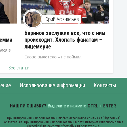
Юрий Афанасьев
В
Баринов заслужил все, что с ним
лемма
происходит. Хлопать фанатам –
лицемерие
лся в
Слово вылетело – не поймал.
Все статьи
ение
Использование информации
Контакты