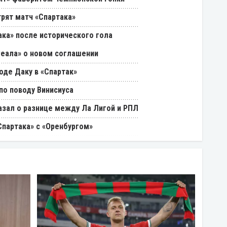
трят матч «Спартака»
ака» после исторического гола
Реала» о новом соглашении
оде Даку в «Спартак»
о поводу Винисиуса
азал о разнице между Ла Лигой и РПЛ
партака» с «Оренбургом»