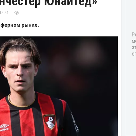
анчестер Юнайтед»
15:51
сферном рынке.