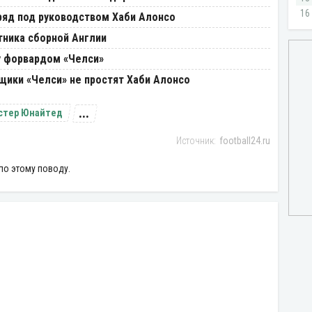
ряд под руководством Хаби Алонсо
тника сборной Англии
у форвардом «Челси»
щики «Челси» не простят Хаби Алонсо
...
стер Юнайтед
football24.ru
по этому поводу.