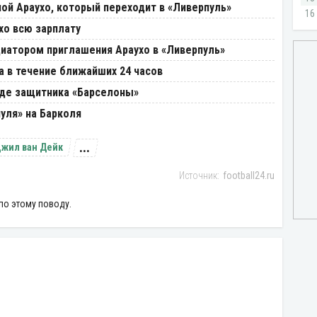
ой Араухо, который переходит в «Ливерпуль»
хо всю зарплату
циатором приглашения Араухо в «Ливерпуль»
 в течение ближайших 24 часов
оде защитника «Барселоны»
уля» на Барколя
...
жил ван Дейк
football24.ru
по этому поводу.