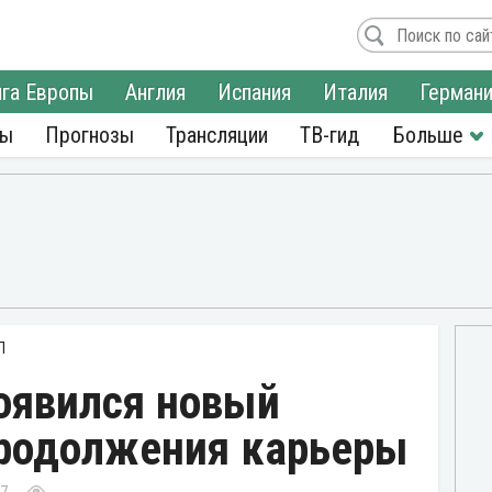
га Европы
Англия
Испания
Италия
Герман
ры
Прогнозы
Трансляции
ТВ-гид
Л
оявился новый
продолжения карьеры