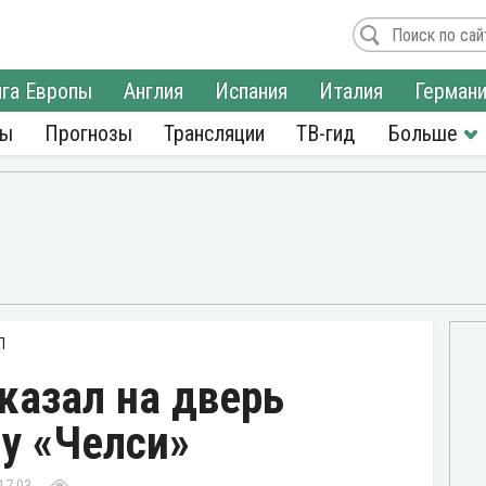
га Европы
Англия
Испания
Италия
Герман
ры
Прогнозы
Трансляции
ТВ-гид
Л
казал на дверь
у «Челси»