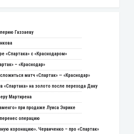
лерию Газзаеву
енкова
ре «Спартака» с «Краснодаром»
артак» – «Краснодар»
 сложиться матч «Спартак» — «Краснодар»
в «Спартака» на золото после перехода Даку
феру Мартирена
ламенго» при продаже Луиса Энрике
 перенес операцию
ную коронацию». Червиченко – про «Спартак»