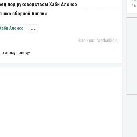
ряд под руководством Хаби Алонсо
тника сборной Англии
...
Хаби Алонсо
football24.ru
по этому поводу.