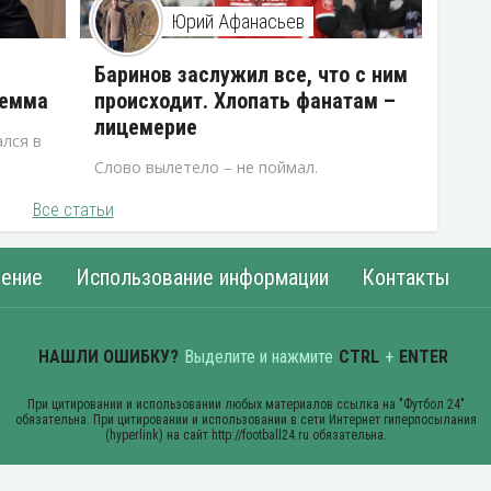
Юрий Афанасьев
В
Баринов заслужил все, что с ним
лемма
происходит. Хлопать фанатам –
лицемерие
лся в
Слово вылетело – не поймал.
Все статьи
ение
Использование информации
Контакты