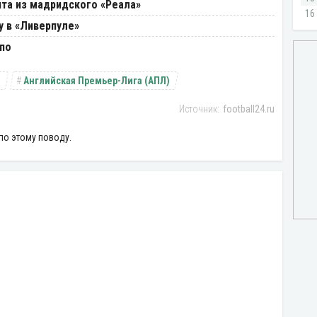
нта из мадридского «Реала»
у в «Ливерпуле»
кпо
Английская Премьер-Лига (АПЛ)
football24.ru
по этому поводу.