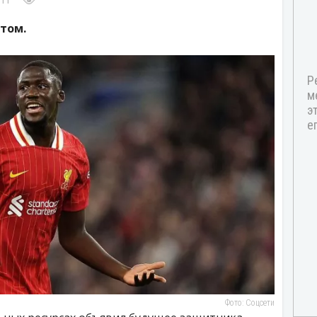
:11
том.
Фото: Соцсети