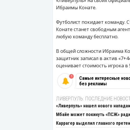
«Ливерпуль» на своих официал
Ибраимы Конате.
Футболист покидает команду. С
Конате станет свободным аген
любую команду бесплатно.
В общей сложности Ибраима Кон
защитник записал в актив «7+4»
оценивает стоимость игрока в 
1
Самые интересные новос
без рекламы
ЛИВЕРПУЛЬ: ПОСЛЕДНИЕ НОВОС
«Ливерпуль» нашел нового напад
Мбайе может покинуть «ПСЖ» ради
Каррагер выделил главного претен