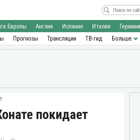
га Европы
Англия
Испания
Италия
Герман
ры
Прогнозы
Трансляции
ТВ-гид
Л
Конате покидает