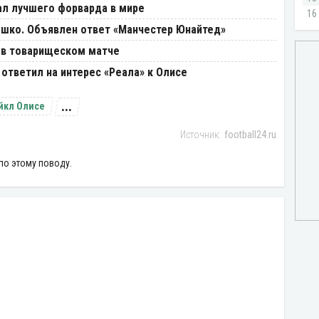
ал лучшего форварда в мире
ешко. Объявлен ответ «Манчестер Юнайтед»
» в товарищеском матче
 ответил на интерес «Реала» к Олисе
...
йкл Олисе
football24.ru
по этому поводу.