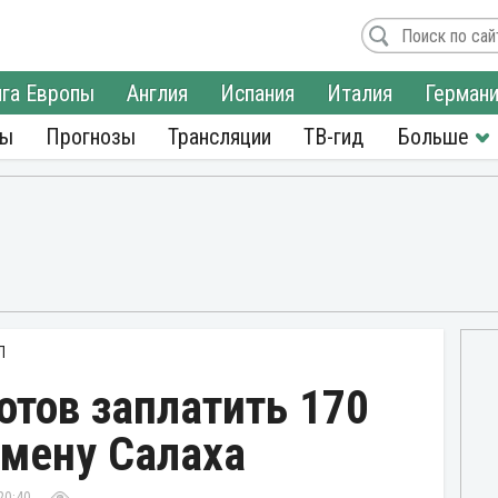
га Европы
Англия
Испания
Италия
Герман
ры
Прогнозы
Трансляции
ТВ-гид
Л
отов заплатить 170
амену Салаха