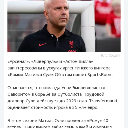
Фото: Соцсети
«Арсенал», «Ливерпуль» и «Астон Вилла»
заинтересованы в услугах аргентинского вингера
«Ромы» Матиаса Суле. Об этом пишет SportsBoom.
Отмечается, что команда Унаи Эмери является
фаворитом в борьбе за футболиста. Трудовой
договор Суле действует до 2029 года. Transfermarkt
оценивает стоимость игрока в 35 млн евро.
В этом сезоне Матиас Суле провел за «Рому» 40
встреч. В них вингер забил семь мячей и оформил