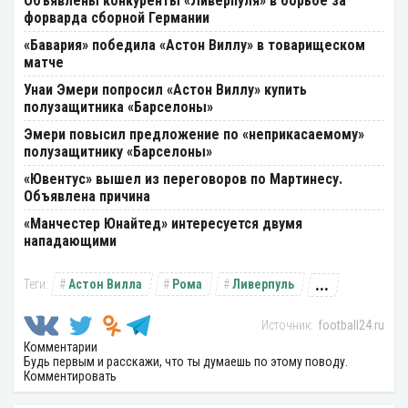
Объявлены конкуренты «Ливерпуля» в борьбе за
форварда сборной Германии
«Бавария» победила «Астон Виллу» в товарищеском
матче
Унаи Эмери попросил «Астон Виллу» купить
полузащитника «Барселоны»
Эмери повысил предложение по «неприкасаемому»
полузащитнику «Барселоны»
«Ювентус» вышел из переговоров по Мартинесу.
Объявлена причина
«Манчестер Юнайтед» интересуется двумя
нападающими
...
Астон Вилла
Рома
Ливерпуль
football24.ru
Комментарии
Будь первым и расскажи, что ты думаешь по этому поводу.
Комментировать