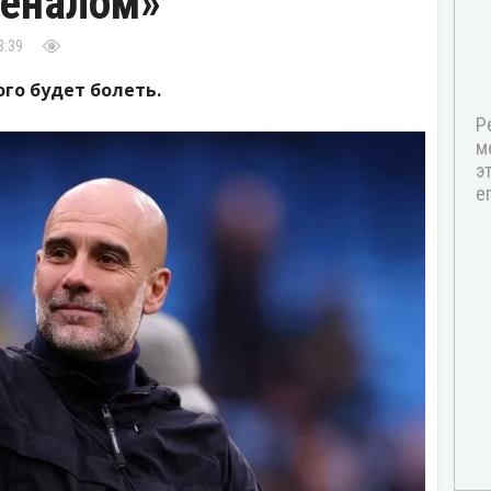
сеналом»
3:39
ого будет болеть.