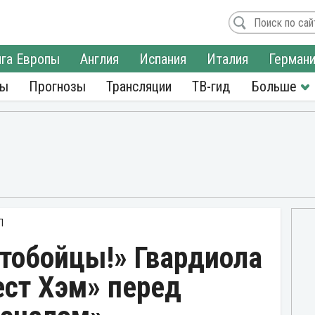
га Европы
Англия
Испания
Италия
Герман
ры
Прогнозы
Трансляции
ТВ-гид
Л
отобойцы!» Гвардиола
ест Хэм» перед