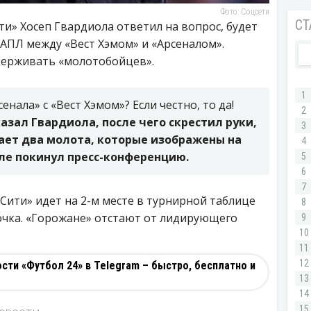
Фото: Соцсети
и» Хосеп Гвардиола ответил на вопрос, будет
 АПЛ между «Вест Хэмом» и «Арсеналом».
ддерживать «молотобойцев».
енала» с «Вест Хэмом»? Если честно, то да!
казал Гвардиола, после чего скрестил руки,
ает два молота, которые изображены на
сле покинул пресс-конференцию.
ити» идет на 2-м месте в турнирной таблице
очка. «Горожане» отстают от лидирующего
ти «Футбол 24» в Telegram – быстро, бесплатно и