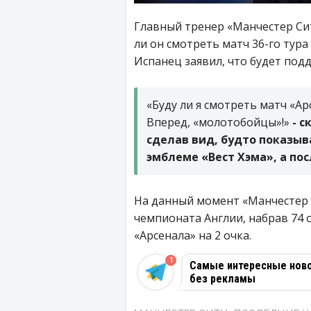
Главный тренер «Манчестер Сит
ли он смотреть матч 36-го тура
Испанец заявил, что будет по
«Буду ли я смотреть матч «Арс
Вперед, «молотобойцы»!»
- с
сделав вид, будто показыв
эмблеме «Вест Хэма», а по
На данный момент «Манчестер С
чемпионата Англии, набрав 74 
«Арсенала» на 2 очка.
1
Самые интересные новос
без рекламы