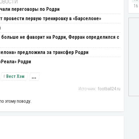
НОВОСТИ
ачали переговоры по Родри
т провести первую тренировку в «Барселоне»
и
 больше не фаворит на Родри, Ферран определился с
селона» предложила за трансфер Родри
«Реала» Родри
...
Вест Хэм
football24.ru
по этому поводу.