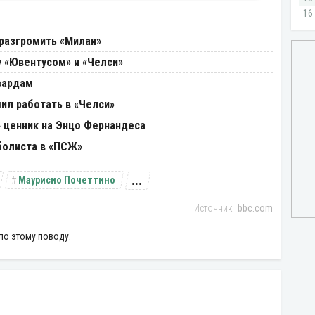
разгромить «Милан»
 «Ювентусом» и «Челси»
вардам
ил работать в «Челси»
 ценник на Энцо Фернандеса
болиста в «ПСЖ»
...
Маурисио Почеттино
bbc.com
по этому поводу.