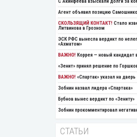
С Акинфеева взыскали долги за ко
Агент объявил позицию Самошнико
Стало изв
Литвинова в Грозном
ЭСК РФС вынесла вердикт по нелеп
«Ахматом»
Коррея — новый кандидат в
«Зенит» принял решение по Горшко
«Спартак» указал на дверь
Зобнин назвал лидера «Спартака»
Бубнов вынес вердикт по «Зениту»
Зобнин прокомментировал негативн
СТАТЬИ