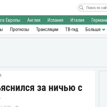
га Европы
Англия
Испания
Италия
Герман
ры
Прогнозы
Трансляции
ТВ-гид
Л
яснился за ничью с
»