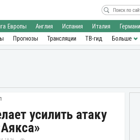
га Европы
Англия
Испания
Италия
Герман
ры
Прогнозы
Трансляции
ТВ-гид
Л
лает усилить атаку
«Аякса»