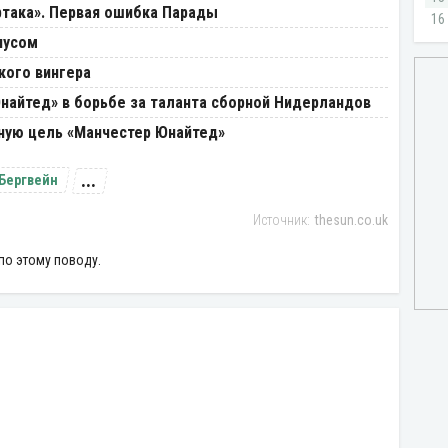
ртака». Первая ошибка Парады
иусом
кого вингера
найтед» в борьбе за таланта сборной Нидерландов
ную цель «Манчестер Юнайтед»
...
Бергвейн
thesun.co.uk
по этому поводу.