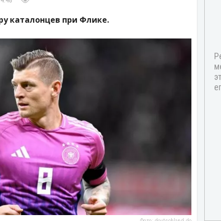
14:48
ру каталонцев при Флике.