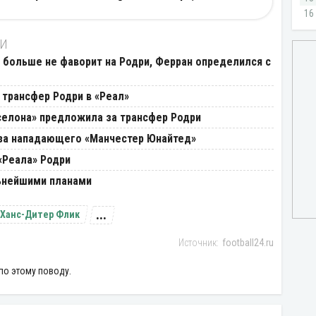
ТИ
 больше не фаворит на Родри, Ферран определился с
 трансфер Родри в «Реал»
селона» предложила за трансфер Родри
 за нападающего «Манчестер Юнайтед»
«Реала» Родри
ьнейшими планами
...
Ханс-Дитер Флик
football24.ru
по этому поводу.