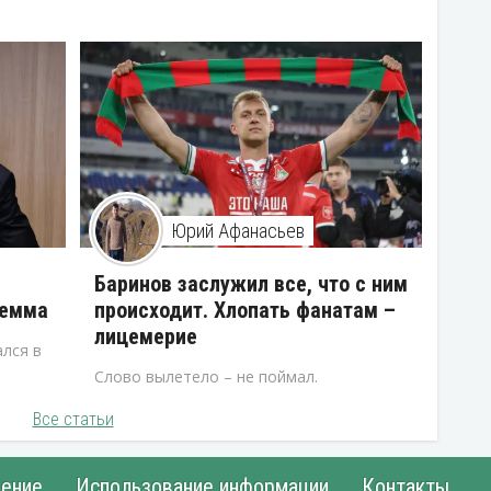
Юрий Афанасьев
В
Баринов заслужил все, что с ним
лемма
происходит. Хлопать фанатам –
лицемерие
лся в
Слово вылетело – не поймал.
Все статьи
ение
Использование информации
Контакты