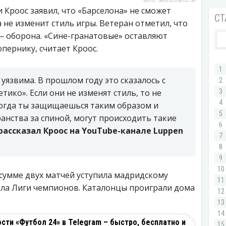
Фото: deutschland.de
 Кроос заявил, что «Барселона» не сможет
 не изменит стиль игры. Ветеран отметил, что
— оборона. «Сине-гранатовые» оставляют
пернику, считает Кроос.
уязвима. В прошлом году это сказалось с
етико». Если они не изменят стиль, то не
огда ты защищаешься таким образом и
анства за спиной, могут происходить такие
рассказал Кроос на YouTube-канале Luppen
 сумме двух матчей уступила мадридскому
ала Лиги чемпионов. Каталонцы проиграли дома
ти «Футбол 24» в Telegram – быстро, бесплатно и