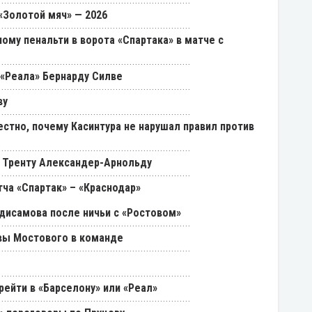
«Золотой мяч» — 2026
ому пенальти в ворота «Спартака» в матче с
«Реала» Бернарду Силве
ву
естно, почему Касинтура не нарушал правил против
 Тренту Александер-Арнольду
ча «Спартак» – «Краснодар»
дисамова после ничьи с «Ростовом»
вы Мостового в команде
ейти в «Барселону» или «Реал»