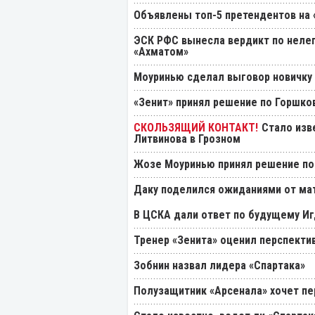
Объявлены топ-5 претендентов на 
ЭСК РФС вынесла вердикт по нелеп
«Ахматом»
Моуринью сделал выговор новичку 
«Зенит» принял решение по Горшко
Стало изв
Литвинова в Грозном
Жозе Моуринью принял решение по
Даку поделился ожиданиями от мат
В ЦСКА дали ответ по будущему Иг
Тренер «Зенита» оценил перспекти
Зобнин назвал лидера «Спартака»
Полузащитник «Арсенала» хочет пер