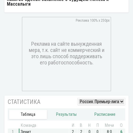
Массалыги