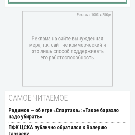
САМОЕ ЧИТАЕМОЕ
Радимов — об игре «Спартака»: «Такое барахло
надо убирать»
ПФК ЦСКА публично обратился к Валерию
Газзаеву