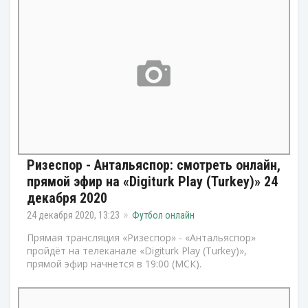
Ризеспор - Антальяспор: смотреть онлайн,
прямой эфир на «Digiturk Play (Turkey)» 24
декабря 2020
24 декабря 2020, 13:23
Футбол онлайн
Прямая трансляция «Ризеспор» - «Антальяспор»
пройдёт на телеканале «Digiturk Play (Turkey)»,
прямой эфир начнется в 19:00 (МСК).