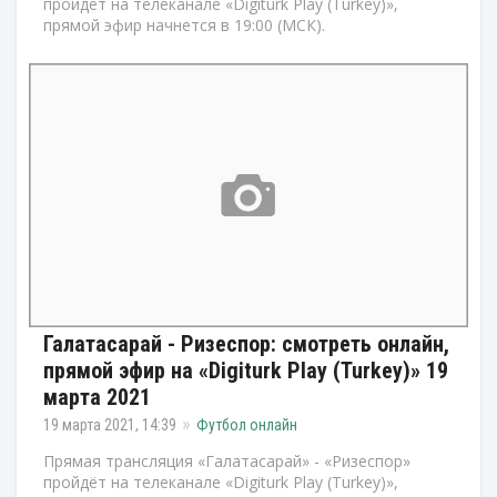
пройдёт на телеканале «Digiturk Play (Turkey)»,
прямой эфир начнется в 19:00 (МСК).
Галатасарай - Ризеспор: смотреть онлайн,
прямой эфир на «Digiturk Play (Turkey)» 19
марта 2021
19 марта 2021, 14:39
Футбол онлайн
Прямая трансляция «Галатасарай» - «Ризеспор»
пройдёт на телеканале «Digiturk Play (Turkey)»,