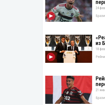
пер
24 фев
Брази
«Ре
из 
18 фев
Рейни
Рей
пер
21 янв
Брази