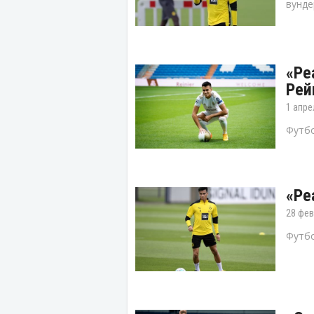
вунде
«Ре
Рей
1 апре
Футбо
«Ре
28 фев
Футбо