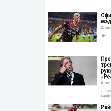
Офи
мад
20 янв
«Новы
Пре
тре
рук
«Ре
8 янва
В сам
конфл
Рей