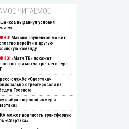
АМОЕ ЧИТАЕМОЕ
ушенков выдвинул условия
ениту»
Максим Глушенков может
сплатно перейти в другую
ссийскую команду
«Матч ТВ» покажет
сплатно три матча третьего тура
Л
пресс-службе «Спартака»
оционально отреагировали на
беду в Грозном
ку выбрал игровой номер в
партаке»
КА может подписать трансферную
ль «Спартака»