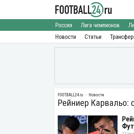
Россия
Лига чемпионов
Ли
Новости
Статьи
Трансфе
FOOTBALL24.ru
Новости
Рейниер Карвальо: 
Рей
Фут
27 июл