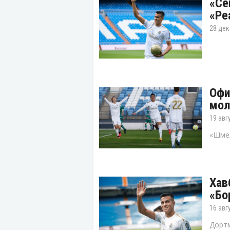
«Се
«Ре
28 дек
Офи
мол
19 авг
«Шмел
Хав
«Бо
16 авг
Дортм