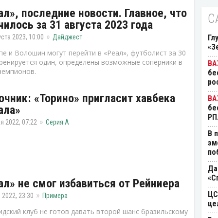
ал», последние новости. Главное, что
С
чилось за 31 августа 2023 года
уста 2023, 10:00
Дайджест
Гл
«З
е и Волошин могут перейти в «Реал», футболист за 30
ренируется один, определены возможные соперники в
чемпионов.
бе
ро
очник: «Торино» пригласит хавбека
ала»
бе
РП
я 2022, 07:22
Серия А
В 
эм
по
Да
«С
ал» не смог избавиться от Рейниера
ЦС
 2022, 23:30
Примера
це
дский клуб не готов давать второй шанс бразильскому