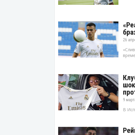
«Ре
бра
26 апр
«Слив
време
Клу
шок
про
9 март
В Исп
Рей