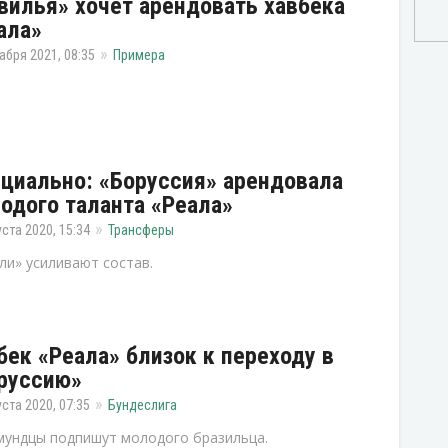
вилья» хочет арендовать хавбека
ала»
абря 2021, 08:35
Примера
циально: «Боруссия» арендовала
одого таланта «Реала»
уста 2020, 15:34
Трансферы
и» усиливают состав.
бек «Реала» близок к переходу в
руссию»
уста 2020, 07:35
Бундеслига
ундцы подпишут молодого бразильца.