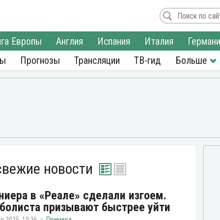
га Европы
Англия
Испания
Италия
Герман
ры
Прогнозы
Трансляции
ТВ-гид
свежие новости
ниера в «Реале» сделали изгоем.
болиста призывают быстрее уйти
я 2025, 10:36
Примера