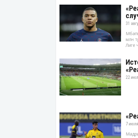
«Ре
слу
31 авг
Мбапп
млн т
Лиге 
Ист
«Ре
22 июл
«Ре
7 июля
Мадри