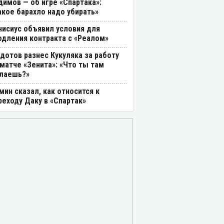
димов — об игре «Спартака»:
акое барахло надо убирать»
нисиус объявил условия для
одления контракта с «Реалом»
дотов разнес Кукуляка за работу
 матче «Зенита»: «Что ты там
лаешь?»
мин сказал, как относится к
реходу Даку в «Спартак»