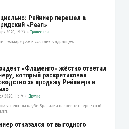
циально: Рейниер перешел в
ридский «Реал»
аря 2020, 19:23
Трансферы
й Неймар» уже в составе мадридцев.
зидент «Фламенго» жёстко ответил
неру, который раскритиковал
оводство за продажу Рейниера в
ал»
ря 2020, 11:19
Другие
ом успешном клубе Бразилии назревает серьёзный
икт.
ниер отказался от выгодного