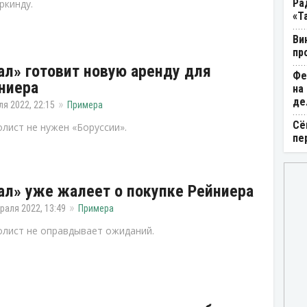
Ра
ркинду.
«Т
Ви
пр
ал» готовит новую аренду для
Фе
ниера
на
де
ля 2022, 22:15
Примера
Сё
лист не нужен «Боруссии».
пе
ал» уже жалеет о покупке Рейниера
раля 2022, 13:49
Примера
лист не оправдывает ожиданий.