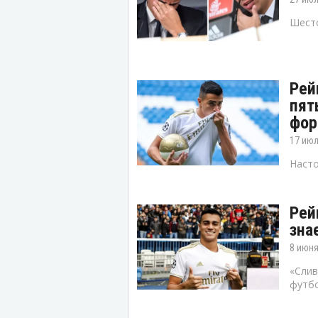
Шесто
Рей
пят
фор
17 июл
Насто
Рей
зна
8 июня
«Слив
футбо