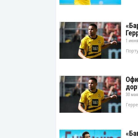
«Ба
Гер
1 июня
Порту
Офи
дор
30 мая
Герре
«Ба