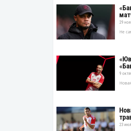
«Ба
мат
29 ноя
Не са
«Юв
«Ба
9 октя
Новая
Нов
тра
23 июл