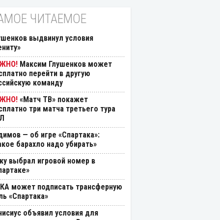
АМОЕ ЧИТАЕМОЕ
ушенков выдвинул условия
ениту»
Максим Глушенков может
сплатно перейти в другую
ссийскую команду
«Матч ТВ» покажет
сплатно три матча третьего тура
Л
димов — об игре «Спартака»:
акое барахло надо убирать»
ку выбрал игровой номер в
партаке»
КА может подписать трансферную
ль «Спартака»
нисиус объявил условия для