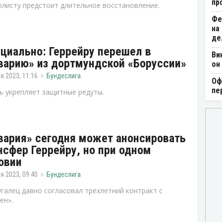
пр
листу предстоит длительное восстановление.
Фе
на
де
циально: Геррейру перешел в
Ви
варию» из дортмундской «Боруссии»
он
я 2023, 11:16
Бундеслига
Оф
пе
ь укрепляет защитные редуты.
вария» сегодня может анонсировать
нсфер Геррейру, но при одном
овии
я 2023, 09:40
Бундеслига
галец давно согласовал трехлетний контракт с
ен».