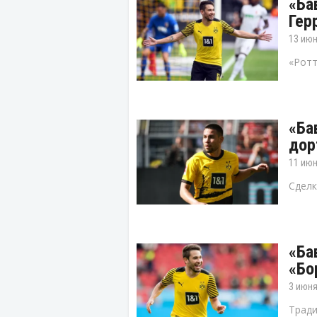
«Ба
Гер
13 июн
«Ротт
«Ба
дор
11 июн
Сделк
«Ба
«Бо
3 июня
Тради