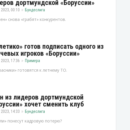
еров дортмундской «Боруссии»
 2023, 00:10
Бундеслига
ен» снова «грабят» конкурентов.
летико» готов подписать одного из
чевых игроков «Боруссии»
 2023, 17:36
Примера
асники» готовятся к летнему ТО.
н из лидеров дортмундской
руссии» хочет сменить клуб
 2023, 14:33
Бундеслига
и» понесут кадровую потерю?