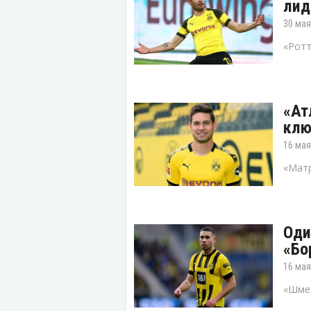
лид
30 мая
«Ротт
«Ат
клю
16 мая
«Матр
Оди
«Бо
16 мая
«Шмел