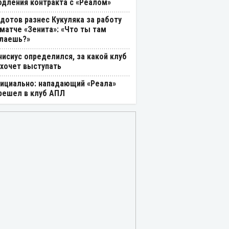
одления контракта с «Реалом»
дотов разнес Кукуляка за работу
 матче «Зенита»: «Что ты там
лаешь?»
нисиус определился, за какой клуб
 хочет выступать
ициально: нападающий «Реала»
решел в клуб АПЛ