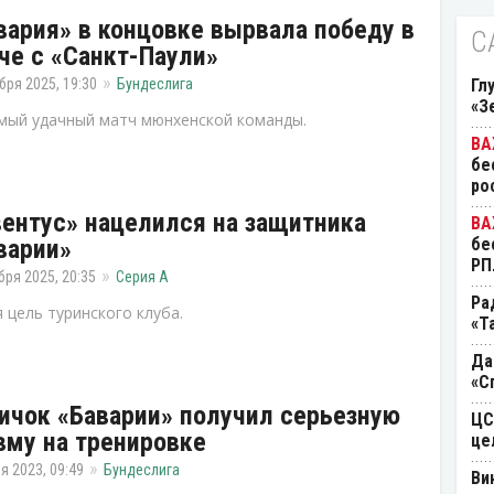
вария» в концовке вырвала победу в
С
че с «Санкт-Паули»
бря 2025, 19:30
Бундеслига
Гл
«З
мый удачный матч мюнхенской команды.
бе
ро
ентус» нацелился на защитника
варии»
бе
РП
бря 2025, 20:35
Серия А
Ра
 цель туринского клуба.
«Т
Да
«С
ичок «Баварии» получил серьезную
ЦС
вму на тренировке
це
я 2023, 09:49
Бундеслига
Ви