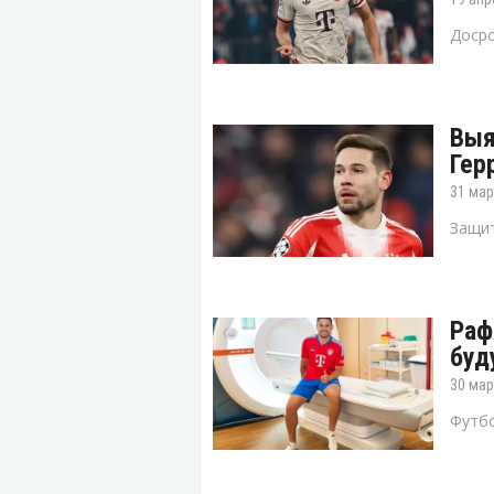
Досро
Выя
Гер
31 мар
Защит
Раф
буд
30 мар
Футбо