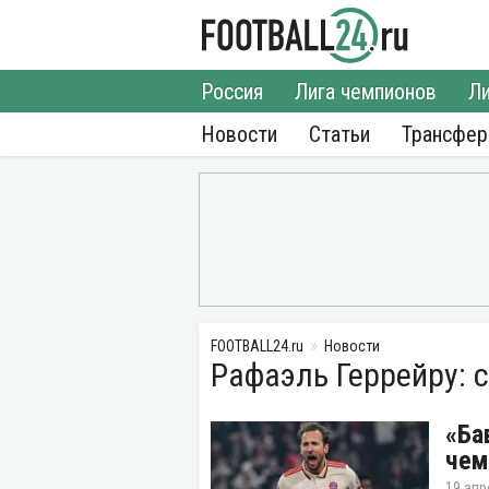
Россия
Лига чемпионов
Ли
Новости
Статьи
Трансфе
FOOTBALL24.ru
Новости
Рафаэль Геррейру: 
«Ба
чем
19 апр