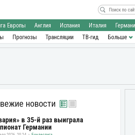
га Европы
Англия
Испания
Италия
Герман
ры
Прогнозы
Трансляции
ТВ-гид
свежие новости
вария» в 35-й раз выиграла
пионат Германии
еля 2026, 20:24
Бундеслига