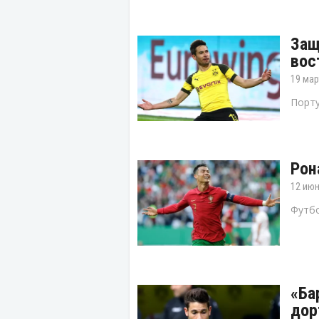
Защ
вос
19 мар
Порту
Рон
12 июн
Футбо
«Ба
дор