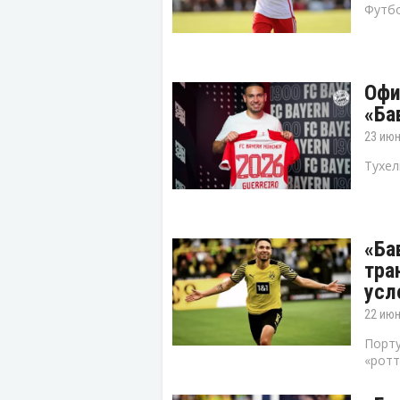
Футбо
Офи
«Ба
23 июн
Тухел
«Ба
тра
усл
22 июн
Порту
«ротт