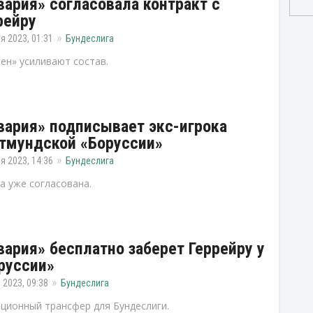
вария» согласовала контракт с
рейру
я 2023, 01:31
Бундеслига
ен» усиливают состав.
вария» подписывает экс-игрока
тмундской «Боруссии»
я 2023, 14:36
Бундеслига
а уже согласована.
вария» бесплатно заберет Геррейру у
руссии»
 2023, 09:38
Бундеслига
ционный трансфер для Бундеслиги.