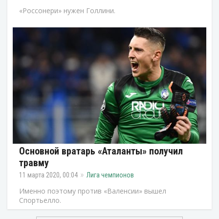
«Россонери» нужен Голлини.
Основной вратарь «Аталанты» получил
травму
11 марта 2020, 00:04
Лига чемпионов
Именно поэтому против «Валенсии» вышел
Спортьелло.