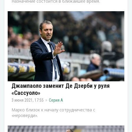
Назначение состоится в ближайшее время.
Джампаоло заменит Де Дзерби у руля
«Сассуоло»
3 июня 2021, 17:55
Серия А
Марко близок к началу сотрудничества с
«нероверди».