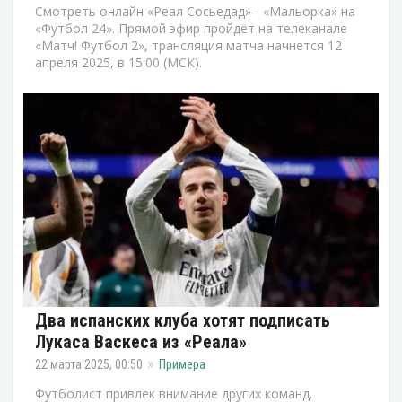
Смотреть онлайн «Реал Сосьедад» - «Мальорка» на
«Футбол 24». Прямой эфир пройдёт на телеканале
«Матч! Футбол 2», трансляция матча начнется 12
апреля 2025, в 15:00 (МСК).
Два испанских клуба хотят подписать
Лукаса Васкеса из «Реала»
22 марта 2025, 00:50
Примера
Футболист привлек внимание других команд.