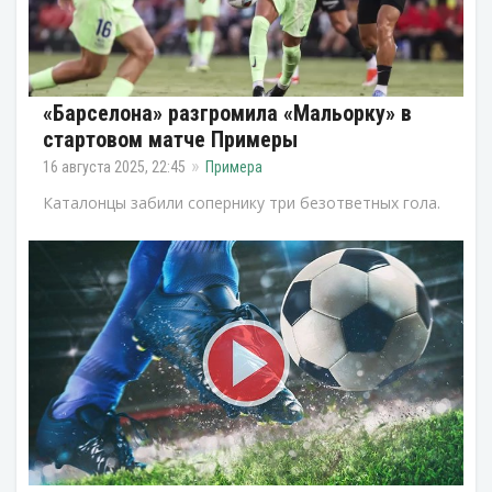
«Барселона» разгромила «Мальорку» в
стартовом матче Примеры
16 августа 2025, 22:45
Примера
Каталонцы забили сопернику три безответных гола.