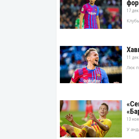
фор
17 дек
Клубы
Хав
11 дек
Люк п
«Се
«Ба
13 ноя
У анд