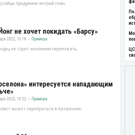
фа
усийцы придумали хитрый план.
По
об
ис
Йонг не хочет покидать «Барсу»
Мо
по
аря 2022, 15:18
Примера
ндец не горит желанием переезжать.
ЦС
св
рселона» интересуется нападающим
ьче»
аря 2022, 10:22
Примера
лист может перебраться в Каталонию.