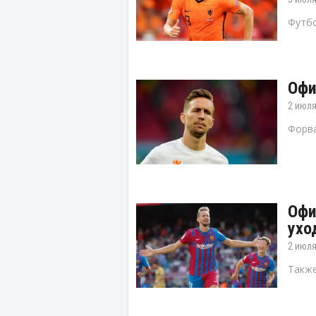
Футбо
Офи
2 июля
Форва
Офи
ухо
2 июля
Также