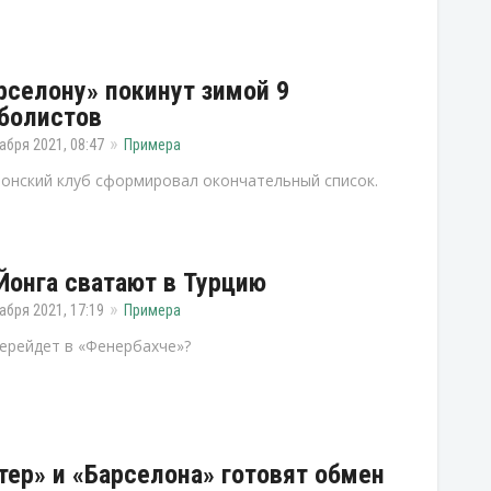
рселону» покинут зимой 9
болистов
абря 2021, 08:47
Примера
онский клуб сформировал окончательный список.
Йонга сватают в Турцию
абря 2021, 17:19
Примера
ерейдет в «Фенербахче»?
тер» и «Барселона» готовят обмен