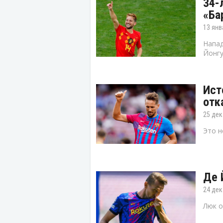
34-
«Ба
13 янв
Напад
Йонгу
Ист
отк
25 дек
Это н
Де 
24 дек
Люк о