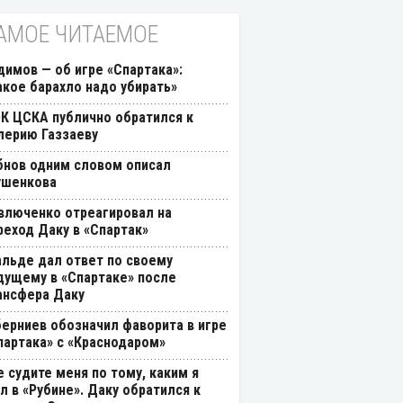
АМОЕ ЧИТАЕМОЕ
димов — об игре «Спартака»:
акое барахло надо убирать»
К ЦСКА публично обратился к
лерию Газзаеву
бнов одним словом описал
ушенкова
влюченко отреагировал на
реход Даку в «Спартак»
альде дал ответ по своему
дущему в «Спартаке» после
ансфера Даку
берниев обозначил фаворита в игре
партака» с «Краснодаром»
е судите меня по тому, каким я
л в «Рубине». Даку обратился к