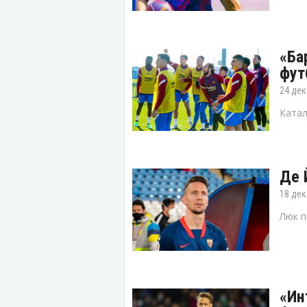
«Ба
фут
24 дек
Катал
Де 
18 дек
Люк п
«Ин