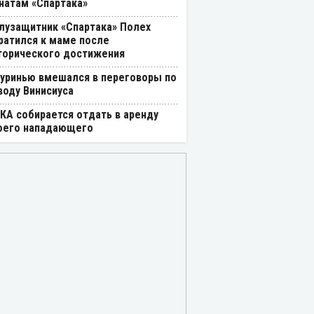
натам «Спартака»
лузащитник «Спартака» Полех
ратился к маме после
торического достижения
уринью вмешался в переговоры по
воду Винисиуса
КА собирается отдать в аренду
оего нападающего