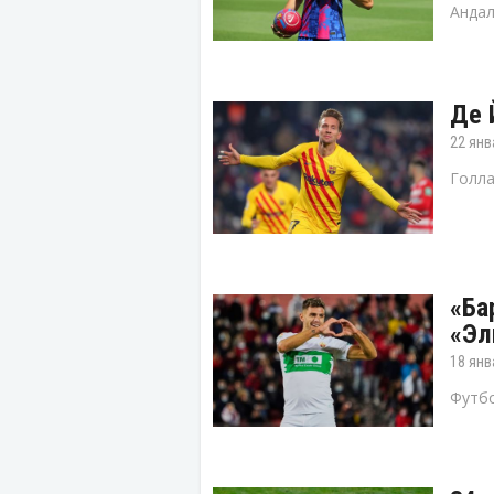
Андал
Де 
22 янв
Голла
«Ба
«Эл
18 янв
Футбо