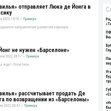
вилья» отправляет Люка де Йонга в
С
сику
я 2022, 14:10
Примера
Ра
«Т
данное направление развития карьеры.
ПФ
Ва
Бу
Йонг не нужен «Барселоне»
Гл
еля 2022, 09:17
Примера
Па
пе
а ждет Лопетеги.
Уг
бу
тр
Гу
вилья» рассчитывает продать Де
«С
га по возвращении из «Барселоны»
«Н
ля 2022, 00:47
Примера
бы