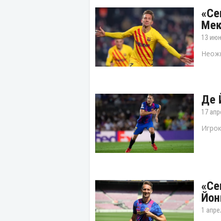
«Се
Мек
13 июн
Неожи
Де 
17 апр
Игрок
«Се
Йон
1 апре