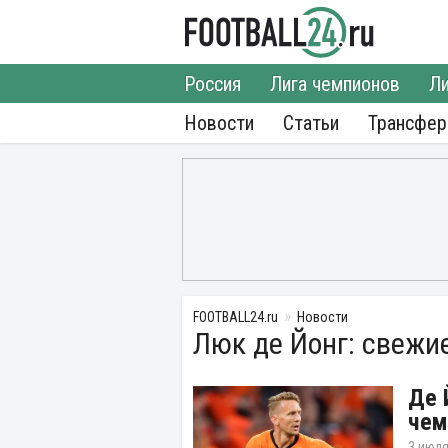
Россия
Лига чемпионов
Ли
Новости
Статьи
Трансфе
FOOTBALL24.ru
Новости
Люк де Йонг: свежи
Де 
чем
3 июля