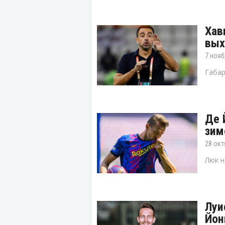
Хав
вых
7 нояб
Габар
Де 
зим
28 окт
Люк н
Луи
Йон