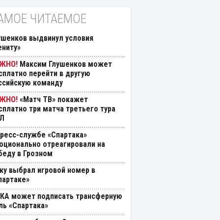
АМОЕ ЧИТАЕМОЕ
ушенков выдвинул условия
ениту»
Максим Глушенков может
сплатно перейти в другую
ссийскую команду
«Матч ТВ» покажет
сплатно три матча третьего тура
Л
пресс-службе «Спартака»
оционально отреагировали на
беду в Грозном
ку выбрал игровой номер в
партаке»
КА может подписать трансферную
ль «Спартака»