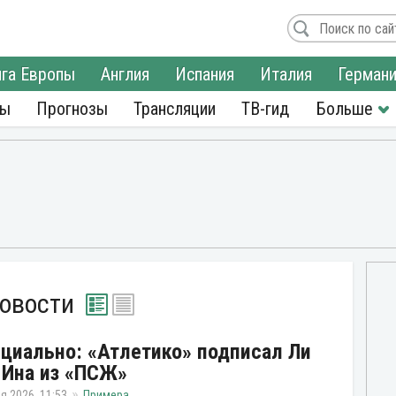
га Европы
Англия
Испания
Италия
Герман
ры
Прогнозы
Трансляции
ТВ-гид
новости
циально: «Атлетико» подписал Ли
 Ина из «ПСЖ»
я 2026, 11:53
Примера