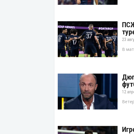
ПСЖ
тур
23 авг
В мат
Дюг
фут
12 апр
Ветер
Игр