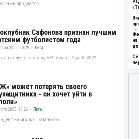
Ра
н Ин не продается.
«Т
Ви
пр
оклубник Сафонова признан лучшим
Фе
атским футболистом года
на
де
ября 2025, 00:29
Лига 1
Сё
н Ин получил награду AFC Awards Riyadh 2025.
пе
Ж» может потерять своего
узащитника - он хочет уйти в
поли»
уста 2025, 10:26
Лига 1
ндент на игрока - «Наполи».