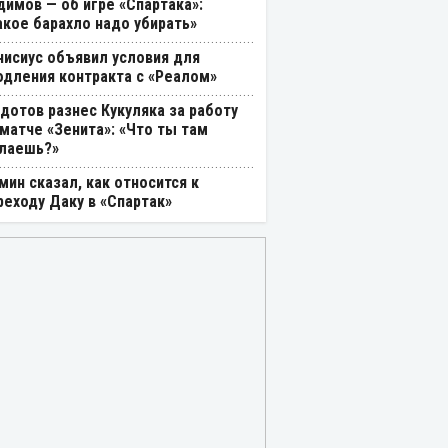
димов — об игре «Спартака»:
акое барахло надо убирать»
нисиус объявил условия для
одления контракта с «Реалом»
дотов разнес Кукуляка за работу
 матче «Зенита»: «Что ты там
лаешь?»
мин сказал, как относится к
реходу Даку в «Спартак»