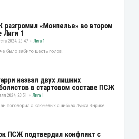
 разгромил «Монпелье» во втором
е Лиги 1
уста 2024, 23:47
Лига 1
че было забито шесть голов.
арри назвал двух лишних
болистов в стартовом составе ПСЖ
еля 2024, 20:51
Лига 1
ан поговорил о ключевых ошибках Луиса Энрике.
ок ПСЖ подтвердил конфликт с