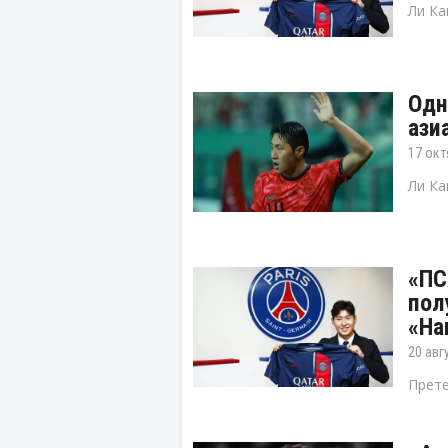
Ли Ка
Одн
ази
17 окт
Ли Ка
«ПС
пол
«На
20 авг
Прете