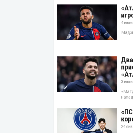
«Ат
игр
4 июня
Мадри
Два
при
«Ат
3 июня
«Матр
напад
«ПС
кор
24 янв