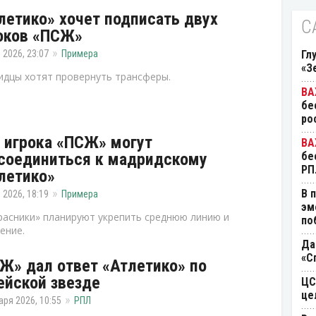
летико» хочет подписать двух
С
оков «ПСЖ»
 2026, 23:07
Примера
Гл
«З
дцы хотят провернуть трансферы.
бе
ро
 игрока «ПСЖ» могут
соединиться к мадридскому
бе
РП
летико»
В 
 2026, 18:19
Примера
эм
асники» планируют укрепить среднюю линию и
по
ение.
Да
«С
Ж» дал ответ «Атлетико» по
ейской звезде
ЦС
це
аря 2026, 10:55
РПЛ