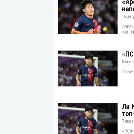
«Ар
нап
16 авг
Англи
Кан И
«ПС
8 янва
Извес
Ли 
топ
7 янва
«ПСЖ»