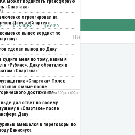
КА может подписать трансферную
ль «Спартака»
влюченко отреагировал на
реход Даку в «Спартак»
ия
Франция
Прочие
ксименко вынес вердикт по
партаку»
тов сделал вывод по Даку
е судите меня по тому, каким я
л в «Рубине». Даку обратился к
натам «Спартака»
лузащитник «Спартака» Полех
ратился к маме после
торического достижения
альде дал ответ по своему
дущему в «Спартаке» после
ансфера Даку
уринью вмешался в переговоры по
воду Винисиуса