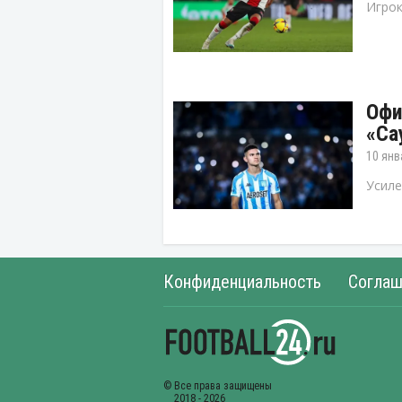
Игрок
Офи
«Са
10 янв
Усиле
Конфиденциальность
Соглаш