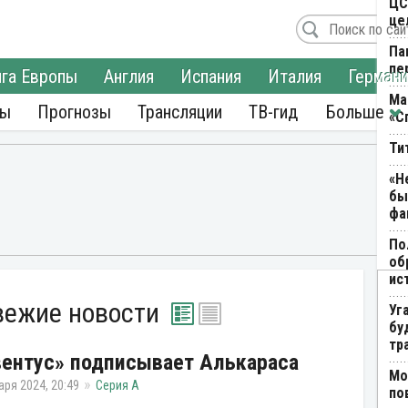
ЦС
це
Па
пе
га Европы
Англия
Испания
Италия
Герман
Ма
ры
Прогнозы
Трансляции
ТВ-гид
«С
Ти
«Н
бы
фа
По
об
ис
вежие новости
Уг
бу
тр
ентус» подписывает Алькараса
Мо
аря 2024, 20:49
Серия А
по