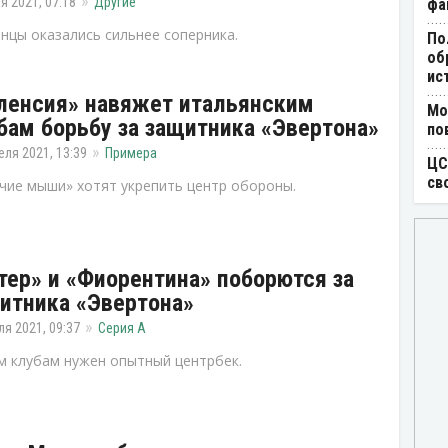
я 2021, 07:18
Другие
фа
нцы оказались сильнее соперника.
По
об
ис
ленсия» навяжет итальянским
Мо
бам борьбу за защитника «Эвертона»
по
еля 2021, 13:39
Примера
ЦС
св
чие мыши» хотят укрепить центр обороны.
тер» и «Фиорентина» поборются за
итника «Эвертона»
ля 2021, 09:37
Серия А
 клубам нужен опытный центрбек.