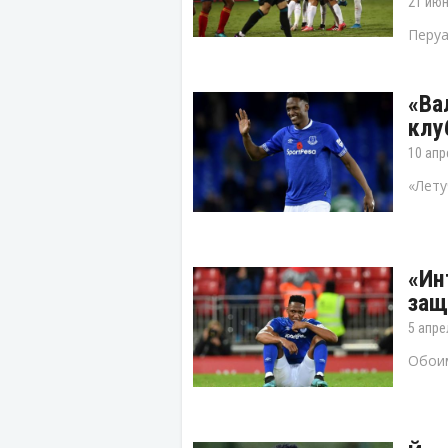
21 июн
Перуа
«Ва
клу
10 апр
«Лету
«Ин
защ
5 апре
Обоим