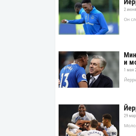
Йер
2 июня
Он сл
Мин
и м
1 мая 
Йерри
Йер
29 мар
Молод