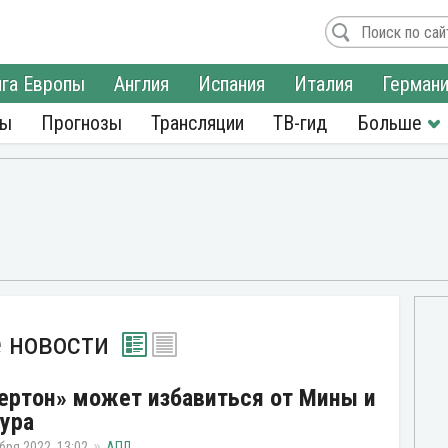
га Европы
Англия
Испания
Италия
Герман
ры
Прогнозы
Трансляции
ТВ-гид
 новости
ертон» может избавиться от Мины и
ура
бря 2022, 13:02
АПЛ