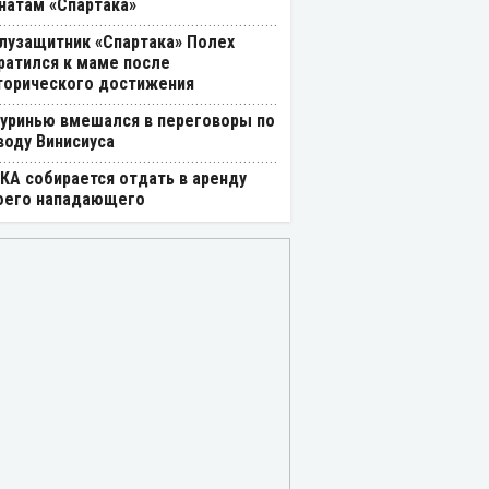
натам «Спартака»
лузащитник «Спартака» Полех
ратился к маме после
торического достижения
уринью вмешался в переговоры по
воду Винисиуса
КА собирается отдать в аренду
оего нападающего