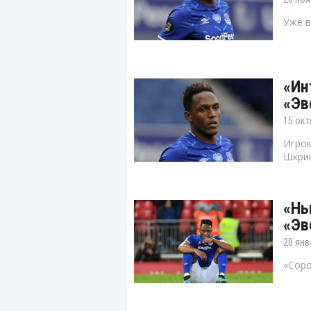
Уже в
«Ин
«Эв
15 окт
Игрок
Шкрин
«Нь
«Эв
20 янв
«Соро