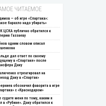
АМОЕ ЧИТАЕМОЕ
димов — об игре «Спартака»:
акое барахло надо убирать»
К ЦСКА публично обратился к
лерию Газзаеву
бнов одним словом описал
ушенкова
альде дал ответ по своему
дущему в «Спартаке» после
ансфера Даку
влюченко отреагировал на
реход Даку в «Спартак»
берниев обозначил фаворита в игре
партака» с «Краснодаром»
е судите меня по тому, каким я
л в «Рубине». Даку обратился к