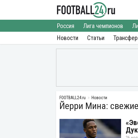
Россия
Лига чемпионов
Ли
Новости
Статьи
Трансфе
FOOTBALL24.ru
Новости
Йерри Мина: свежие
«Эв
Дук
26 ноя