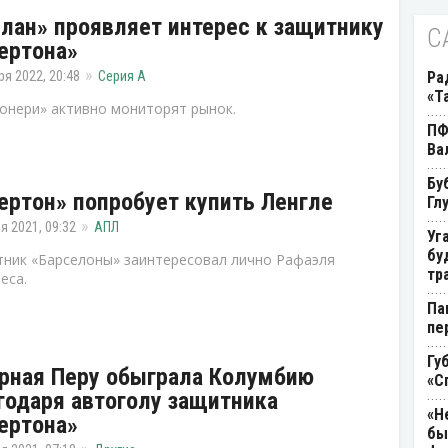
лан» проявляет интерес к защитнику
С
ертона»
ря 2022, 20:48
Серия А
Ра
«Т
онери» активно мониторят рынок.
ПФ
Ва
Бу
ертон» попробует купить Ленгле
Гл
я 2021, 09:32
АПЛ
Уг
бу
ник «Барселоны» заинтересовал лично Рафаэля
тр
еса.
Па
пе
Гу
рная Перу обыграла Колумбию
«С
годаря автоголу защитника
«Н
ертона»
бы