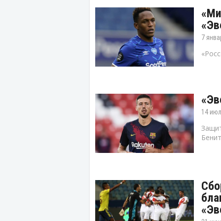
«Ми
«Эв
7 янва
«Росс
«Эв
14 июл
Защит
Бенит
Сбо
бла
«Эв