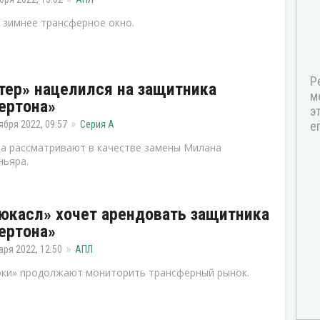
 зимнее трансферное окно.
тер» нацелился на защитника
ертона»
ября 2022, 09:57
Серия А
а рассматривают в качестве замены Милана
ьяра.
юкасл» хочет арендовать защитника
ертона»
аря 2022, 12:50
АПЛ
ки» продолжают мониторить трансферный рынок.