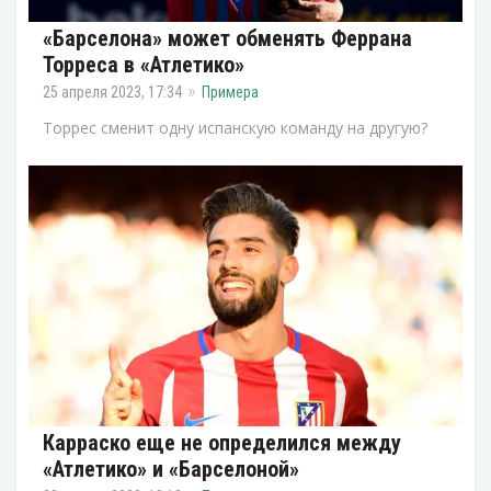
«Барселона» может обменять Феррана
Торреса в «Атлетико»
25 апреля 2023, 17:34
Примера
Торрес сменит одну испанскую команду на другую?
Карраско еще не определился между
«Атлетико» и «Барселоной»