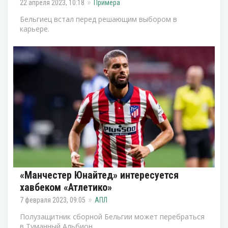
22 апреля 2023, 10:18
Примера
Бельгиец встал перед решающим выбором в
карьере.
«Манчестер Юнайтед» интересуется
хавбеком «Атлетико»
7 февраля 2023, 09:05
АПЛ
Полузащитник сборной Бельгии может перебраться
в Туманный Альбион.