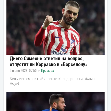
Диего Симеоне ответил на вопрос,
отпустит ли Карраско в «Барселону»
2 июня 2023, 07:50
Примера
Бельгиец сменит «Винсенте Кальдерон» на «Камп
Ноу»?