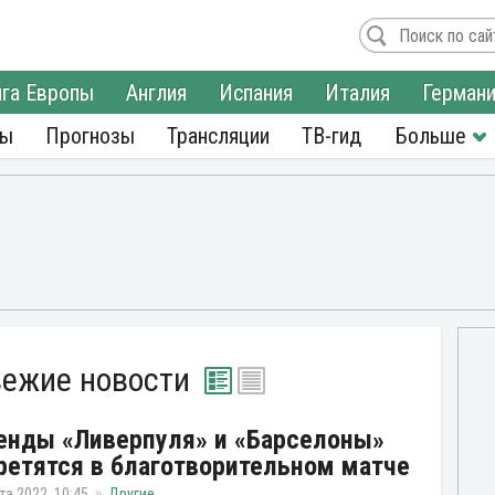
га Европы
Англия
Испания
Италия
Герман
ры
Прогнозы
Трансляции
ТВ-гид
вежие новости
енды «Ливерпуля» и «Барселоны»
ретятся в благотворительном матче
та 2022, 10:45
Другие