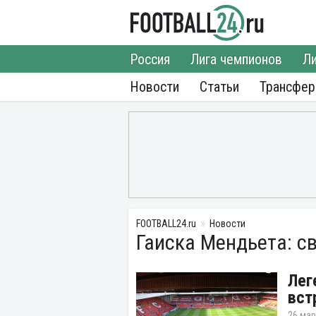
Россия
Лига чемпионов
Ли
Новости
Статьи
Трансфе
FOOTBALL24.ru
Новости
Гаиска Мендьета: с
Лег
вст
26 мар