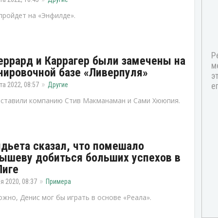
пройдет на «Энфилде».
ррард и Каррагер были замечены на
нировочной базе «Ливерпуля»
та 2022, 08:57
Другие
ставили компанию Стив Макманаман и Сами Хююпия.
дьета сказал, что помешало
ышеву добиться больших успехов в
Лиге
я 2020, 08:37
Примера
жно, Денис мог бы играть в основе «Реала».