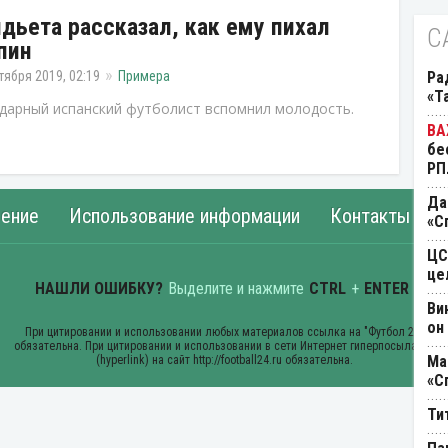
дьета рассказал, как ему пихал
С
пин
тября 2019, 02:19
Примера
Ра
«Т
дарный испанский футболист вспомнил молодость.
бе
РП
Да
ение
Использование информации
Контакты
«С
ЦС
це
Ви
он
Ма
«С
Ти