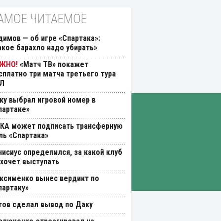
АМОЕ ЧИТАЕМОЕ
димов — об игре «Спартака»:
акое барахло надо убирать»
«Матч ТВ» покажет
сплатно три матча третьего тура
Л
ку выбрал игровой номер в
партаке»
КА может подписать трансферную
ль «Спартака»
нисиус определился, за какой клуб
 хочет выступать
ксименко вынес вердикт по
партаку»
тов сделал вывод по Даку