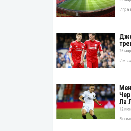
Игра 
Дже
тре
26 мар
Им со
Мен
Чер
Ла 
12 июн
Возмо