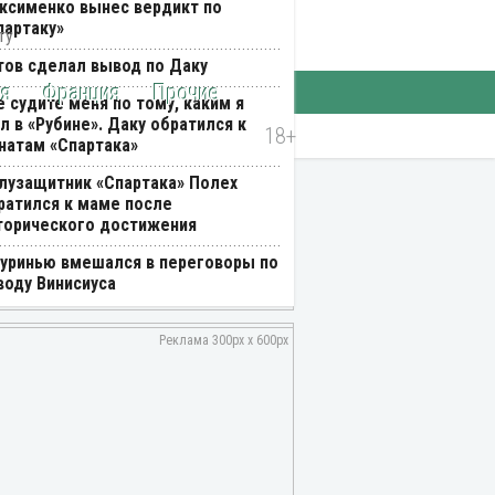
ксименко вынес вердикт по
партаку»
тов сделал вывод по Даку
ия
Франция
Прочие
е судите меня по тому, каким я
л в «Рубине». Даку обратился к
натам «Спартака»
лузащитник «Спартака» Полех
ратился к маме после
торического достижения
уринью вмешался в переговоры по
воду Винисиуса