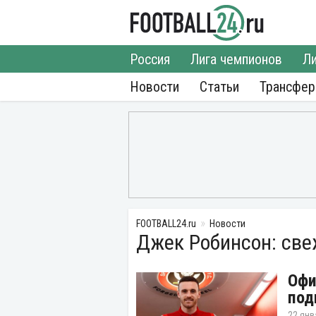
Россия
Лига чемпионов
Ли
Новости
Статьи
Трансфе
FOOTBALL24.ru
Новости
Джек Робинсон: све
Офи
под
22 янв