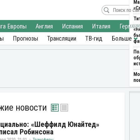
Ма
«С
Ти
га Европы
Англия
Испания
Италия
Герман
«Н
бы
ры
Прогнозы
Трансляции
ТВ-гид
фа
По
об
ис
Мо
по
жие новости
циально: «Шеффилд Юнайтед»
писал Робинсона
аря 2020, 21:01
Трансферы