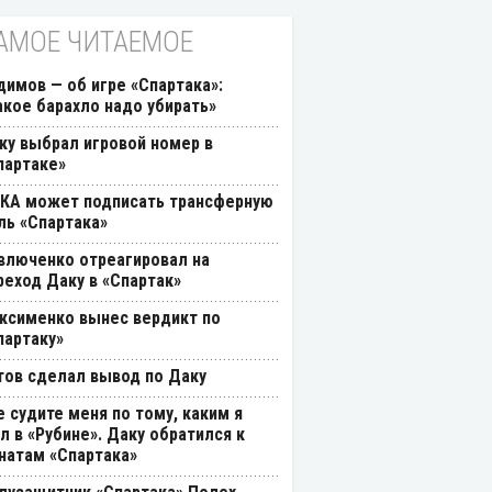
АМОЕ ЧИТАЕМОЕ
димов — об игре «Спартака»:
акое барахло надо убирать»
ку выбрал игровой номер в
партаке»
КА может подписать трансферную
ль «Спартака»
влюченко отреагировал на
реход Даку в «Спартак»
ксименко вынес вердикт по
партаку»
тов сделал вывод по Даку
е судите меня по тому, каким я
л в «Рубине». Даку обратился к
натам «Спартака»