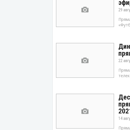
эфи
29 авг
Пряма
«Футб
Дин
пря
22 авг
Пряма
телек
Дес
пря
202
14 авг
Пряма