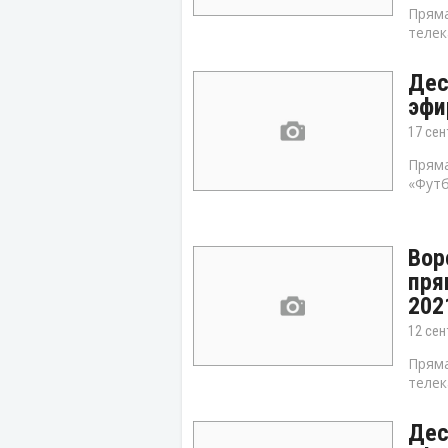
Пряма
телек
Дес
эфи
17 сен
Пряма
«Футб
Вор
пря
202
12 сен
Пряма
телек
Дес