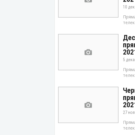
10 дек
Пряма
телек
Дес
пря
202
5 дека
Пряма
телек
Чер
пря
202
27 ноя
Пряма
телек