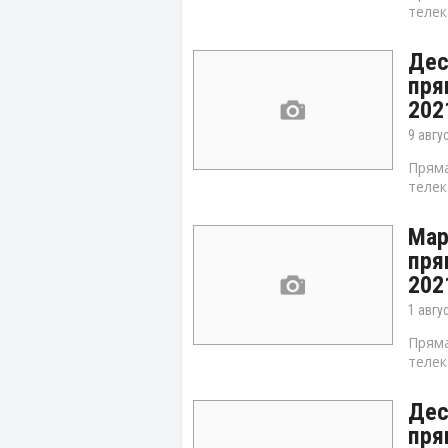
телек
Дес
пря
202
9 авгу
Пряма
телек
Мар
пря
202
1 авгу
Пряма
телек
Дес
пря