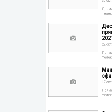
30 окт
Пряма
телек
Дес
пря
202
22 окт
Пряма
телек
Мин
эфи
17 окт
Пряма
телек