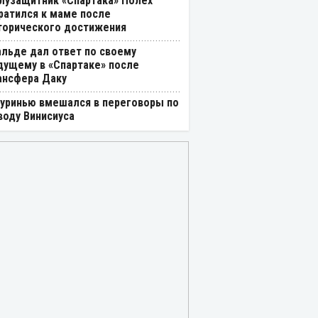
лузащитник «Спартака» Полех
ратился к маме после
торического достижения
альде дал ответ по своему
дущему в «Спартаке» после
ансфера Даку
уринью вмешался в переговоры по
воду Винисиуса