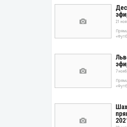
Дес
эфи
21 ноя
Пряма
«Футб
Льв
эфи
7 нояб
Пряма
«Футб
Шах
пря
202