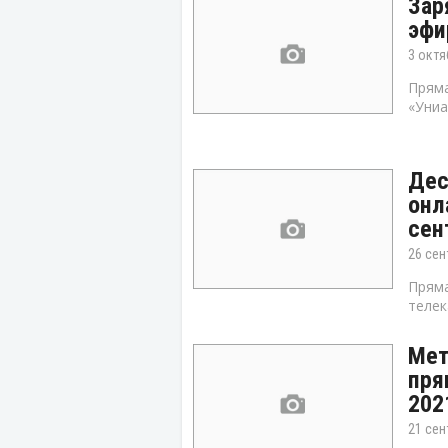
Зар
эфи
3 октя
Пряма
«Униа
Дес
онл
сен
26 сен
Пряма
телек
Мет
пря
202
21 сен