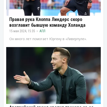
Правая рука Клоппа Линдерс скоро
возглавит бывшую команду Холанда
15 мая 2024, 15:35
АПЛ
Он много лет помогает Юргену в «Ливерпуле».