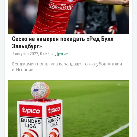
Сеско не намерен покидать «Ред Булл
Зальцбург»
7 августа 2022, 07:53
Другие
Бенджамин попал «на карандаш» топ-клубов Англии
и Испании.