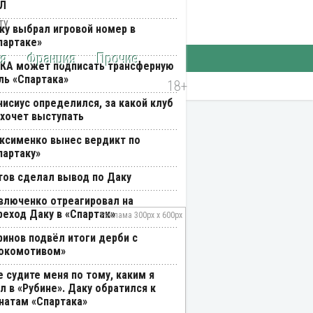
Л
ку выбрал игровой номер в
партаке»
ия
Франция
Прочие
КА может подписать трансферную
ль «Спартака»
нисиус определился, за какой клуб
 хочет выступать
ксименко вынес вердикт по
партаку»
тов сделал вывод по Даку
влюченко отреагировал на
реход Даку в «Спартак»
ринов подвёл итоги дерби с
окомотивом»
е судите меня по тому, каким я
л в «Рубине». Даку обратился к
натам «Спартака»