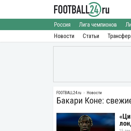
Россия
Лига чемпионов
Ли
Новости
Статьи
Трансфе
FOOTBALL24.ru
Новости
Бакари Коне: свежи
«Ци
лон
15 дек