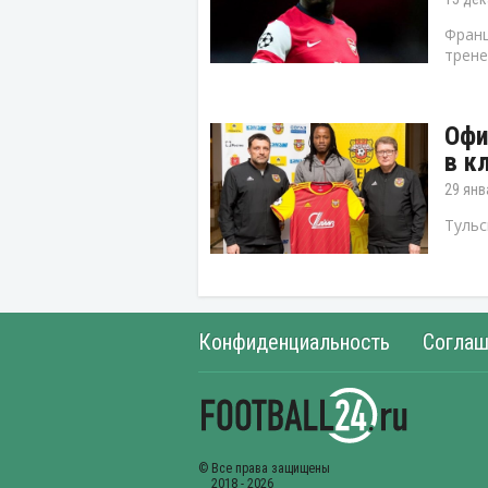
Франц
трене
Офи
в к
29 янв
Тульс
Конфиденциальность
Соглаш