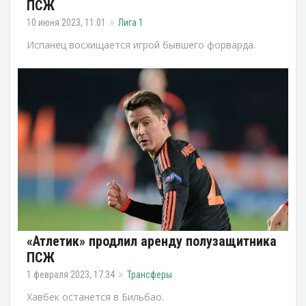
ПСЖ
10 июня 2023, 11:01
Лига 1
Испанец восхищается игрой бывшего форварда.
«Атлетик» продлил аренду полузащитника
ПСЖ
1 февраля 2023, 17:34
Трансферы
Хавбек останется в Бильбао.