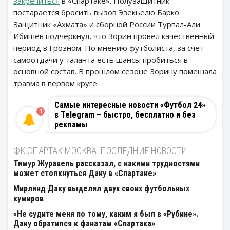
закрепиться
в «Спартаке». Полузащитник
постарается бросить вызов Эзекьелю Барко.
Защитник «Ахмата» и сборной России Турпал-Али
Ибишев подчеркнул, что Зорин провел качественный
период в Грозном. По мнению футболиста, за счет
самоотдачи у таланта есть шансы пробиться в
основной состав. В прошлом сезоне Зорину помешала
травма в первом круге.
Самые интересные новости «Футбол 24»
1
в Telegram – быстро, бесплатно и без
рекламы
ФК СПАРТАК МОСКВА: ПОСЛЕДНИЕ НОВОСТИ
Тимур Журавель рассказал, с какими трудностями
может столкнуться Даку в «Спартаке»
Мирлинд Даку выделил двух своих футбольных
кумиров
«Не судите меня по тому, каким я был в «Рубине».
Даку обратился к фанатам «Спартака»