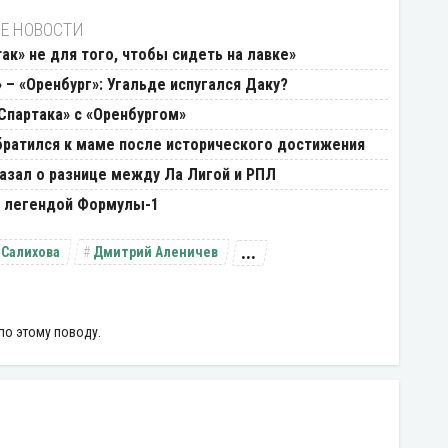
Е НОВОСТИ
так» не для того, чтобы сидеть на лавке»
 – «Оренбург»: Угальде испугался Даку?
Спартака» с «Оренбургом»
братился к маме после исторического достижения
азал о разнице между Ла Лигой и РПЛ
с легендой Формулы-1
...
 Салихова
Дмитрий Аленичев
по этому поводу.