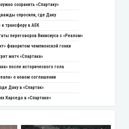
 нужно сохранить «Спартаку»
дважды спросили, где Даку
 к трансферу в АЕК
таты переговоров Винисиуса с «Реалом»
нит» фаворитом чемпионской гонки
трят матч «Спартака»
ака» после исторического гола
Реала» о новом соглашении
оде Даку в «Спартак»
ях Карседо в «Спартаке»