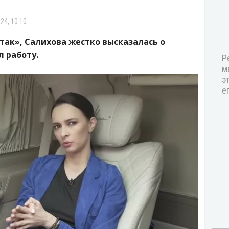
24, 10:10
так», Салихова жестко высказалась о
 работу.