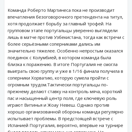
Команда Роберто Мартинеса пока не производит
впечатления безоговорочного претендента на титул,
хотя продолжает борьбу за главный трофей. На
групповом этапе португальцы уверенно выглядели
лишь в матче против Узбекистана, тогда как встречи с
более серьёзными соперниками дались им
значительно тяжелее. Особенно непростым оказался
поединок с Колумбией, в котором команда была
близка к поражению. В итоге Португалия не смогла
выиграть свою группу и уже в 1/16 финала получила в
соперники Хорватию, которую сумела пройти с
огромным трудом.Тактически португальцы по-
прежнему делают ставку на контроль мяча, короткий
пас и насыщенный центр поля, где ключевую роль
играют Витинья и Жоау Невеш. Однако против
хорошо организованной обороны команда регулярно
испытывает проблемы. В предстоящей встрече с
Испанией Португалия, вероятно, впервые на турнире