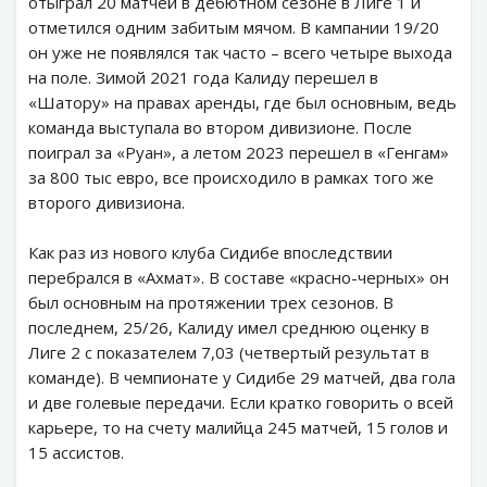
отыграл 20 матчей в дебютном сезоне в Лиге 1 и
отметился одним забитым мячом. В кампании 19/20
он уже не появлялся так часто – всего четыре выхода
на поле. Зимой 2021 года Калиду перешел в
«Шатору» на правах аренды, где был основным, ведь
команда выступала во втором дивизионе. После
поиграл за «Руан», а летом 2023 перешел в «Генгам»
за 800 тыс евро, все происходило в рамках того же
второго дивизиона.
Как раз из нового клуба Сидибе впоследствии
перебрался в «Ахмат». В составе «красно-черных» он
был основным на протяжении трех сезонов. В
последнем, 25/26, Калиду имел среднюю оценку в
Лиге 2 с показателем 7,03 (четвертый результат в
команде). В чемпионате у Сидибе 29 матчей, два гола
и две голевые передачи. Если кратко говорить о всей
карьере, то на счету малийца 245 матчей, 15 голов и
15 ассистов.