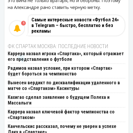
это вина не только вратаря, но и обороны. Поэтому
на Александре рано ставить черную метку.
Самые интересные новости «Футбол 24»
1
в Telegram – быстро, бесплатно и без
рекламы
ФК СПАРТАК МОСКВА: ПОСЛЕДНИЕ НОВОСТИ
Каррера назвал игрока «Спартака», который отражает
его представления о футболе
Радимов назвал условие, при котором «Спартак»
будет бороться за чемпионство
Вынесен вердикт по дисквалификации удаленного в
матче со «Спартаком» Касинтуры
Кахигао сделал заявление о будущем Полеха и
Массалыги
Каррера назвал ключевой фактор чемпионства со
«Спартаком»
Канчельскис рассказал, почему не уверен в успехе
Даку в «Спартаке»