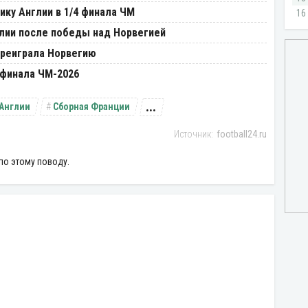
ику Англии в 1/4 финала ЧМ
глии после победы над Норвегией
ереиграла Норвегию
 финала ЧМ-2026
...
 Англии
Сборная Франции
football24.ru
по этому поводу.