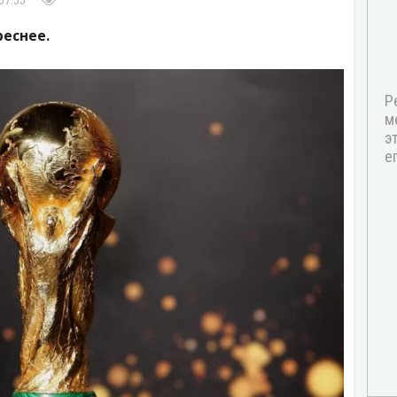
07:55
реснее.