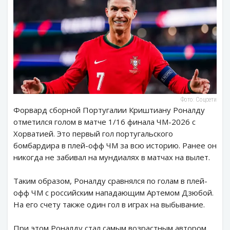
Фото: Соцсети
Форвард сборной Португалии Криштиану Роналду
отметился голом в матче 1/16 финала ЧМ-2026 с
Хорватией. Это первый гол португальского
бомбардира в плей-офф ЧМ за всю историю. Ранее он
никогда не забивал на мундиалях в матчах на вылет.
Таким образом, Роналду сравнялся по голам в плей-
офф ЧМ с российским нападающим Артемом Дзюбой.
На его счету также один гол в играх на выбывание.
При этом Роналду стал самым возрастным автором