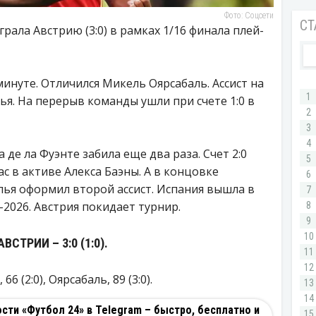
Фото: Соцсети
ала Австрию (3:0) в рамках 1/16 финала плей-
инуте. Отличился Микель Оярсабаль. Ассист на
ья. На перерыв команды ушли при счете 1:0 в
де ла Фуэнте забила еще два раза. Счет 2:0
с в активе Алекса Баэны. А в концовке
елья оформил второй ассист. Испания вышла в
2026. Австрия покидает турнир.
СТРИИ – 3:0 (1:0).
66 (2:0), Оярсабаль, 89 (3:0).
ти «Футбол 24» в Telegram – быстро, бесплатно и