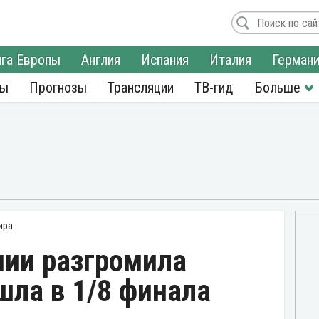
га Европы
Англия
Испания
Италия
Герман
ры
Прогнозы
Трансляции
ТВ-гид
ира
нии разгромила
шла в 1/8 финала