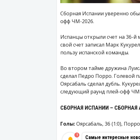
Сборная Испании уверенно обыгр
офф ЧМ-2026.
Испанцы открыли счет на 36-й м
свой счет записал Марк Кукурел
пользу испанской команды.
Во втором тайме дружина Луиса 
сделал Педро Порро. Голевой па
Оярсабаль сделал дубль. Кукур
следующий раунд плей-офф ЧМ-
СБОРНАЯ ИСПАНИИ – СБОРНАЯ АВ
Голы:
Оярсабаль, 36 (1:0), Порро, 
1
Самые интересные новос