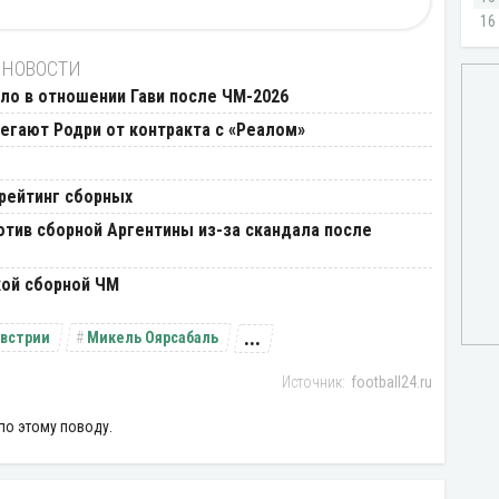
 НОВОСТИ
о в отношении Гави после ЧМ-2026
егают Родри от контракта с «Реалом»
рейтинг сборных
тив сборной Аргентины из-за скандала после
кой сборной ЧМ
...
Австрии
Микель Оярсабаль
football24.ru
по этому поводу.