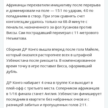
Африканцы перехватили инициативу после перерыва
и доминировали на поле — 15:1 по ударам, 4:0 по
попаданиям в створ. При этом сравнять счет
конголезцам удалось только на 68-й минуте с
пенальти, назначенного за фол Хусанова против
Виссы. Сам пострадавший переиграл с 11-метрового
Неъматова.
Сборная ДР Конго вышла вперед после гола Майеле,
который оказался расторопнее всех в штрафной
Узбекистана после рикошета. В компенсированное
время точку в игре поставил Висса, оформивший
дубль.
ДР Конго набирает 4 очка в группе К и выходит в
плей-офф с третьего места. Соперником африканцев
в 1/16 финала станет Англия. Узбекистан финиширует
последним в квартете без набранных очков и с
разницей забитых и пропущенных голов 2:11.