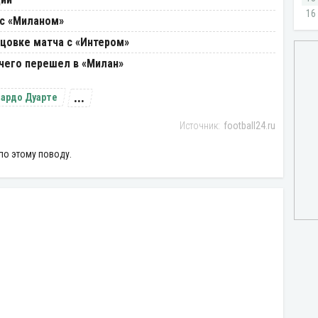
 с «Миланом»
нцовке матча с «Интером»
 чего перешел в «Милан»
...
ардо Дуарте
football24.ru
по этому поводу.