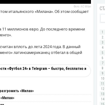
Фото: AC Milan
стом итальянского «Милана». Об этом сообщает
а 11 миллионов евро. До последнего времени
енго».
считан вплоть до лета 2024 года. В данный
аменго» латиноамериканец отбегал в общей
ти «Футбол 24» в Telegram – быстро, бесплатно и
разгромить «Милан»
 «Милан»
ции