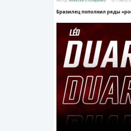
Алексей Столяренко
7 август
Бразилец пополнил ряды «ро