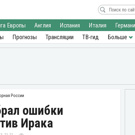
га Европы
Англия
Испания
Италия
Герман
ры
Прогнозы
Трансляции
ТВ-гид
орная России
брал ошибки
тив Ирака