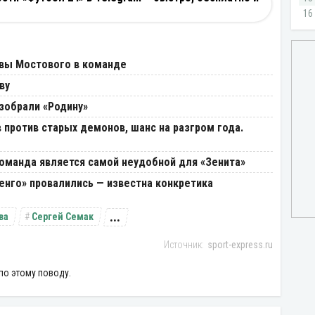
ивы Мостового в команде
ву
зобрали «Родину»
в против старых демонов, шанс на разгром года.
оманда является самой неудобной для «Зенита»
енго» провалились — известна конкретика
...
ва
Сергей Семак
sport-express.ru
по этому поводу.