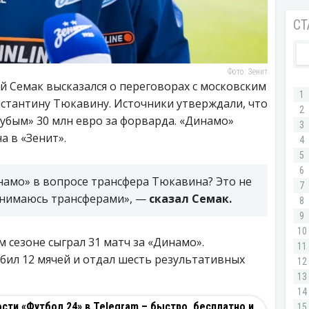
Фото: Зенит
й Семак высказался о переговорах с московским
тантину Тюкавину. Источники утверждали, что
убым» 30 млн евро за форварда. «Динамо»
 в «Зенит».
намо» в вопросе трансфера Тюкавина? Это не
занимаюсь трансферами», —
сказал Семак.
сезоне сыграл 31 матч за «Динамо».
бил 12 мячей и отдал шесть результативных
ти «Футбол 24» в Telegram – быстро, бесплатно и