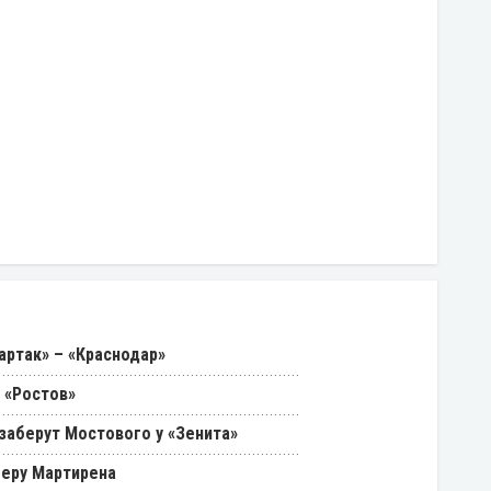
артак» – «Краснодар»
 «Ростов»
 заберут Мостового у «Зенита»
феру Мартирена