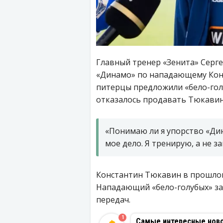
Главный тренер «Зенита» Серге
«Динамо» по нападающему Конс
питерцы предложили «бело-гол
отказалось продавать Тюкавина
«Понимаю ли я упорство «Ди
мое дело. Я тренирую, а не 
Константин Тюкавин в прошлом 
Нападающий «бело-голубых» за
передач.
1
Самые интересные новос