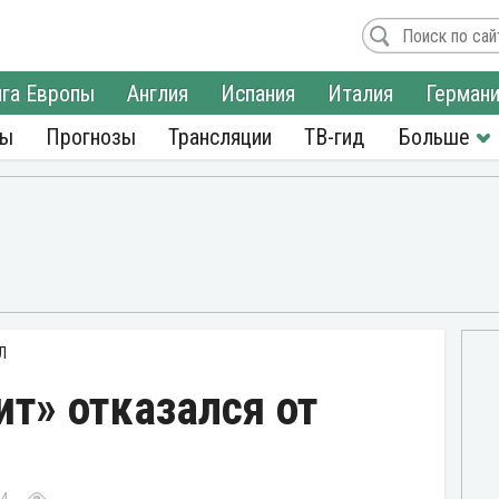
га Европы
Англия
Испания
Италия
Герман
ры
Прогнозы
Трансляции
ТВ-гид
Л
ит» отказался от