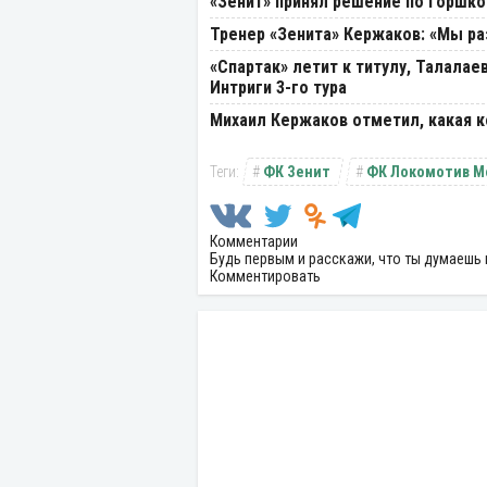
«Зенит» принял решение по Горшко
Тренер «Зенита» Кержаков: «Мы ра
«Спартак» летит к титулу, Талалае
Интриги 3-го тура
Михаил Кержаков отметил, какая к
ФК Зенит
ФК Локомотив М
Комментарии
Будь первым и расскажи, что ты думаешь 
Комментировать