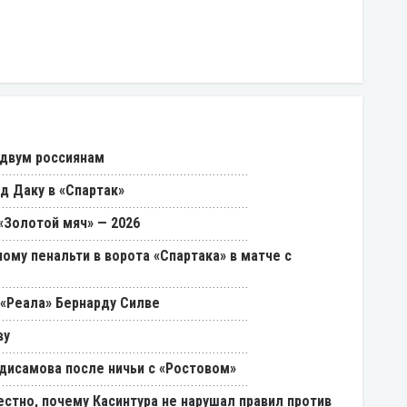
 двум россиянам
д Даку в «Спартак»
«Золотой мяч» — 2026
ому пенальти в ворота «Спартака» в матче с
«Реала» Бернарду Силве
ву
дисамова после ничьи с «Ростовом»
естно, почему Касинтура не нарушал правил против