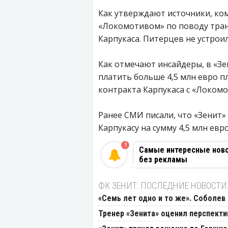
Как утверждают источники, ко
«Локомотивом» по поводу тран
Карпукаса. Питерцев не устро
Как отмечают инсайдеры, в «Зен
платить больше 4,5 млн евро пл
контракта Карпукаса с «Локомо
Ранее СМИ писали, что «Зенит
Карпукасу на сумму 4,5 млн ев
1
Самые интересные новос
без рекламы
ФК ЗЕНИТ: ПОСЛЕДНИЕ НОВОСТИ
«Семь лет одно и то же». Соболев
Тренер «Зенита» оценил перспект