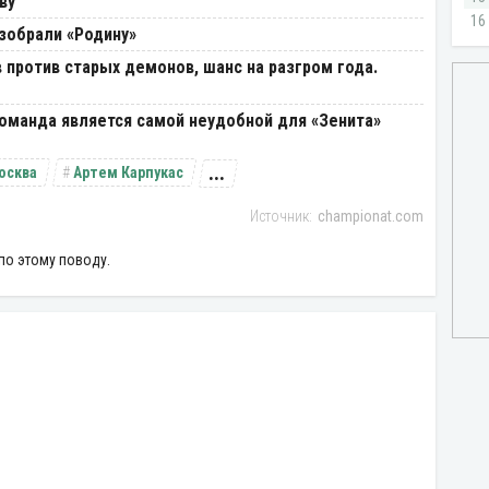
ву
зобрали «Родину»
в против старых демонов, шанс на разгром года.
оманда является самой неудобной для «Зенита»
...
осква
Артем Карпукас
championat.com
по этому поводу.